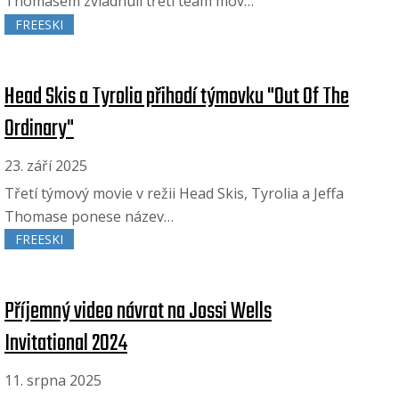
Thomasem zvládnuli třetí team mov…
FREESKI
Head Skis a Tyrolia přihodí týmovku "Out Of The
Ordinary"
23. září 2025
Třetí týmový movie v režii Head Skis, Tyrolia a Jeffa
Thomase ponese název…
FREESKI
Příjemný video návrat na Jossi Wells
Invitational 2024
11. srpna 2025