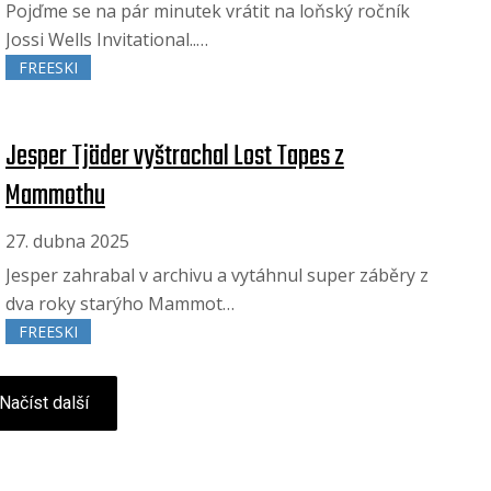
Pojďme se na pár minutek vrátit na loňský ročník
Jossi Wells Invitational..…
FREESKI
Jesper Tjäder vyštrachal Lost Tapes z
Mammothu
27. dubna 2025
Jesper zahrabal v archivu a vytáhnul super záběry z
dva roky starýho Mammot…
FREESKI
Načíst další