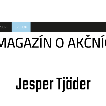
SURF
E-SHOP
MAGAZÍN O AKČN
Jesper Tjäder