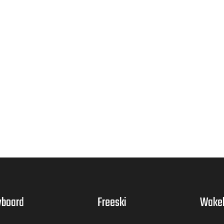
board
Freeski
Wake