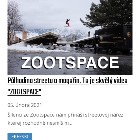
Půlhodina streetu a magořin. To je skvělý video
"ZOOTSPACE"
05. února 2021
Šílenci ze Zootspace nám přináší streetovej nářez,
kterej rozhodně nesmíš m…
FREESKI