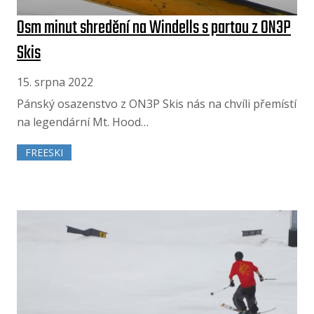
Osm minut shredění na Windells s partou z ON3P
Skis
15. srpna 2022
Pánský osazenstvo z ON3P Skis nás na chvíli přemístí
na legendární Mt. Hood…
FREESKI