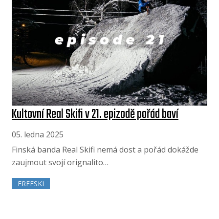
Kultovní Real Skifi v 21. epizodě pořád baví
05. ledna 2025
Finská banda Real Skifi nemá dost a pořád dokážde
zaujmout svojí orignalito…
FREESKI