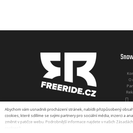
Snow
Kon
O 
Par
Rek
Abychom vám usnadnili procházení stránek, nabídli přizpůsobený obsa
cookies, které sdílíme se svými partnery pro sociální média, inzerci a an
Nastavení souborů cookies
změnit v patičce webu. Podrobnější informace najdete v našich Zásadác
cookies?