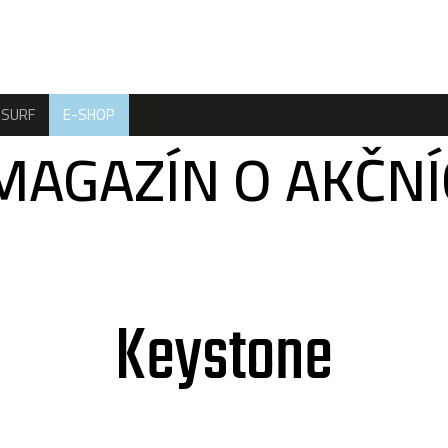
SURF
E-SHOP
MAGAZÍN O AKČN
Keystone