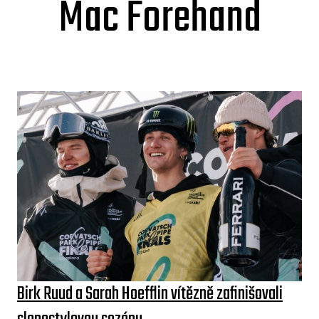
Mac Forehand
Birk Ruud a Sarah Hoefflin vítězně zafinišovali