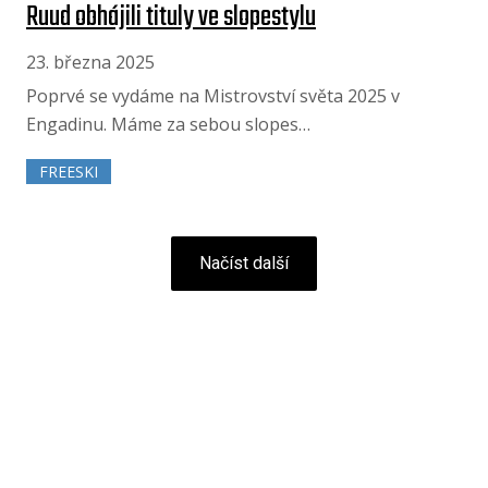
Ruud obhájili tituly ve slopestylu
23. března 2025
Poprvé se vydáme na Mistrovství světa 2025 v
Engadinu. Máme za sebou slopes…
FREESKI
Načíst další