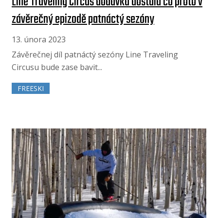
Line Traveling Circus dodávka dostala co proto v
závěrečný epizodě patnáctý sezóny
13. února 2023
Závěrečnej díl patnáctý sezóny Line Traveling
Circusu bude zase bavit...
FREESKI