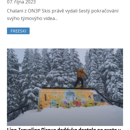
07. října 2023
Chalani z ON3P Skis právě vydali šestý pokračování
svýho týmovýho videa...
FREESKI