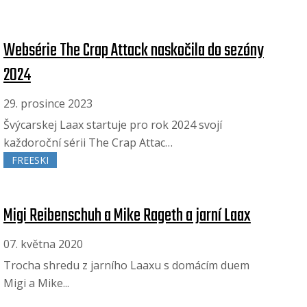
Websérie The Crap Attack naskočila do sezóny
2024
29. prosince 2023
Švýcarskej Laax startuje pro rok 2024 svojí
každoroční sérii The Crap Attac…
FREESKI
Migi Reibenschuh a Mike Rageth a jarní Laax
07. května 2020
Trocha shredu z jarního Laaxu s domácím duem
Migi a Mike...