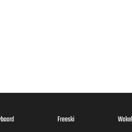
board
Freeski
Wake