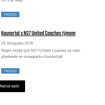
FREESKI
Kaunertal s NS7 United Coaches týmem
29. listopadu 2018
Nejen český tým NS7 United Coaches se nám
předvede ve snowparku Kaunertal!
FREESKI
Načíst další