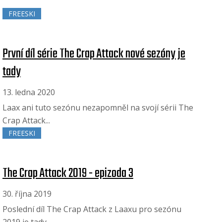
FREESKI
První díl série The Crap Attack nové sezóny je
tady
13. ledna 2020
Laax ani tuto sezónu nezapomněl na svojí sérii The
Crap Attack...
FREESKI
The Crap Attack 2019 - epizoda 3
30. října 2019
Poslední díl The Crap Attack z Laaxu pro sezónu
2019 je tady...