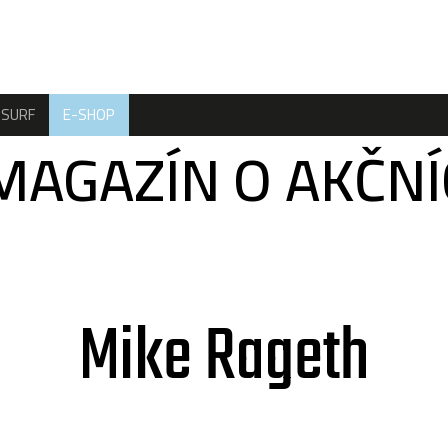
SURF
E-SHOP
MAGAZÍN O AKČN
Mike Rageth