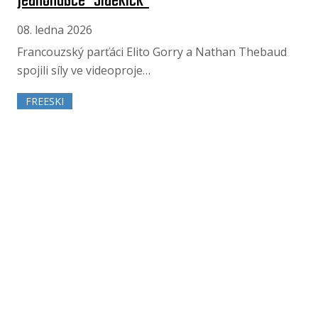
jednohubce "Sidekick"
08. ledna 2026
Francouzský parťáci Elito Gorry a Nathan Thebaud
spojili síly ve videoproje…
FREESKI