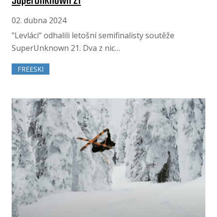
SuperUnknown 21
02. dubna 2024
"Levláci" odhalili letošní semifinalisty soutěže
SuperUnknown 21. Dva z nic…
FREESKI