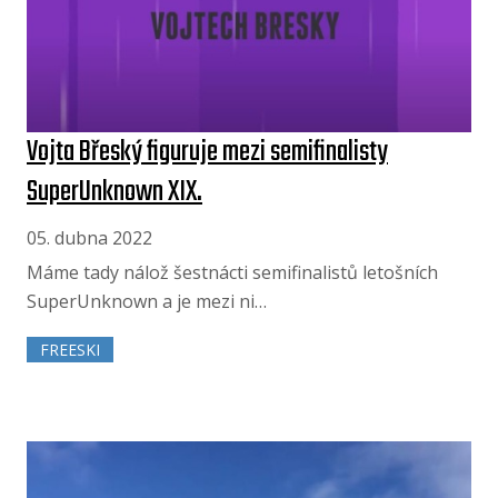
Vojta Břeský figuruje mezi semifinalisty
SuperUnknown XIX.
05. dubna 2022
Máme tady nálož šestnácti semifinalistů letošních
SuperUnknown a je mezi ni…
FREESKI