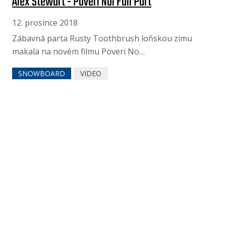
Alex Stewart - Poveri Noi Full Part
12. prosince 2018
Zábavná parta Rusty Toothbrush loňskou zimu
makala na novém filmu Poveri No…
SNOWBOARD
VIDEO