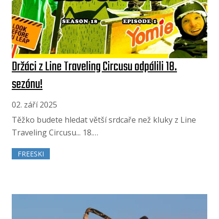
Držáci z Line Traveling Circusu odpálili 18.
sezónu!
02. září 2025
Těžko budete hledat větší srdcaře než kluky z Line
Traveling Circusu... 18.…
FREESKI