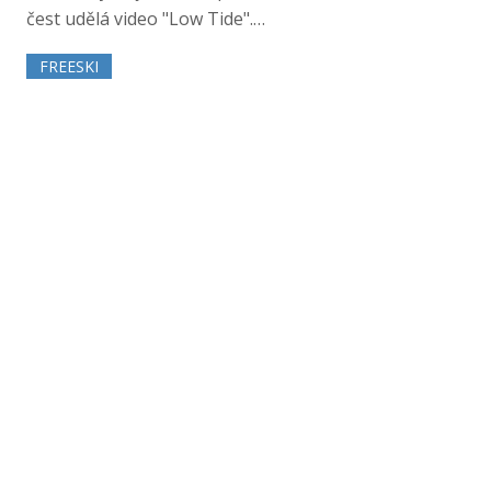
čest udělá video "Low Tide".…
FREESKI