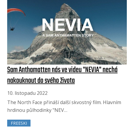
Sam Anthamatten nás ve videu "NEVIA" nechá
nakouknout do svého života
10. listopadu 2022
The North Face přináší další skvostný film. Hlavním
hrdinou půlhodinky "NEV…
FREESKI