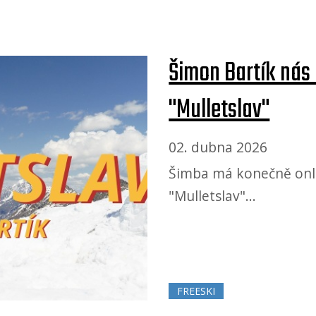
Šimon Bartík nás
"Mulletslav"
02. dubna 2026
Šimba má konečně onlin
"Mulletslav"...
FREESKI