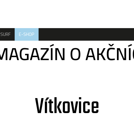
SURF
E-SHOP
MAGAZÍN O AKČN
Vítkovice