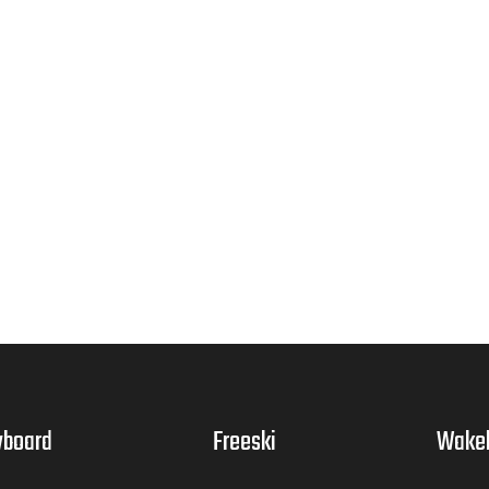
board
Freeski
Wake