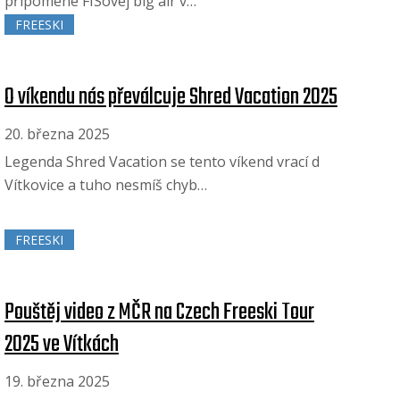
připomene FISovej big air v…
FREESKI
O víkendu nás převálcuje Shred Vacation 2025
20. března 2025
Legenda Shred Vacation se tento víkend vrací d
Vítkovice a tuho nesmíš chyb…
FREESKI
Pouštěj video z MČR na Czech Freeski Tour
2025 ve Vítkách
19. března 2025