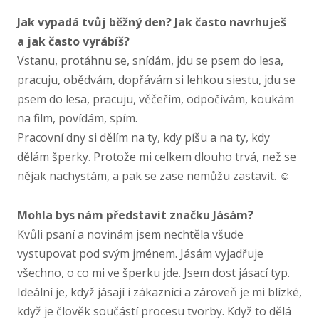
Jak vypadá tvůj běžný den? Jak často navrhuješ
a jak často vyrábíš?
Vstanu, protáhnu se, snídám, jdu se psem do lesa,
pracuju, obědvám, dopřávám si lehkou siestu, jdu se
psem do lesa, pracuju, věčeřím, odpočívám, koukám
na film, povídám, spím.
Pracovní dny si dělím na ty, kdy píšu a na ty, kdy
dělám šperky. Protože mi celkem dlouho trvá, než se
nějak nachystám, a pak se zase nemůžu zastavit. ☺
Mohla bys nám představit značku Jásám?
Kvůli psaní a novinám jsem nechtěla všude
vystupovat pod svým jménem. Jásám vyjadřuje
všechno, o co mi ve šperku jde. Jsem dost jásací typ.
Ideální je, když jásají i zákazníci a zároveň je mi blízké,
když je člověk součástí procesu tvorby. Když to dělá