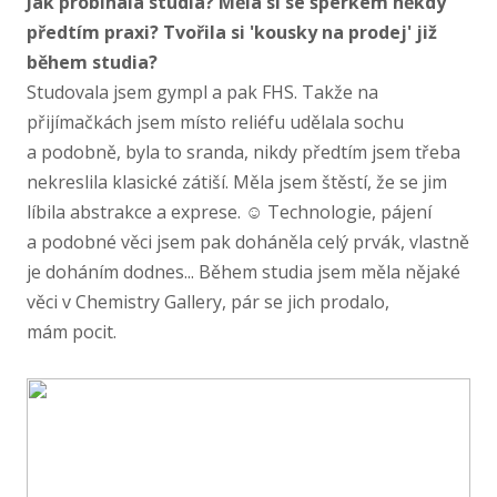
Jak probíhala studia? Měla si se šperkem někdy
předtím praxi? Tvořila si 'kousky na prodej' již
během studia?
Studovala jsem gympl a pak FHS. Takže na
přijímačkách jsem místo reliéfu udělala sochu
a podobně, byla to sranda, nikdy předtím jsem třeba
nekreslila klasické zátiší. Měla jsem štěstí, že se jim
líbila abstrakce a exprese. ☺ Technologie, pájení
a podobné věci jsem pak doháněla celý prvák, vlastně
je doháním dodnes... Během studia jsem měla nějaké
věci v Chemistry Gallery, pár se jich prodalo,
mám pocit.