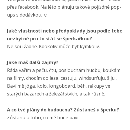
přes facebook. Na léto plánuju takové pojízdné pop-​
ups s dodávkou. ☺
Jaké vlastnosti nebo předpoklady jsou podle tebe
nezbytné pro to stát se šperkařkou?
Nejsou žádné. Kdokoliv může být kýmkoliv.
Jaké máš další zájmy?
Ráda vařím a peču, čtu, poslouchám hudbu, koukám
na filmy, chodím do lesa, cestuju, windsurfuju, šiju...
Baví mě jóga, kolo, longoboard, běh, nákupy ve
starých bazarech a železářstvích, a tak různě.
A co tvé plány do budoucna? Zůstaneš u šperku?
Zůstanu u toho, co mě bude bavit.