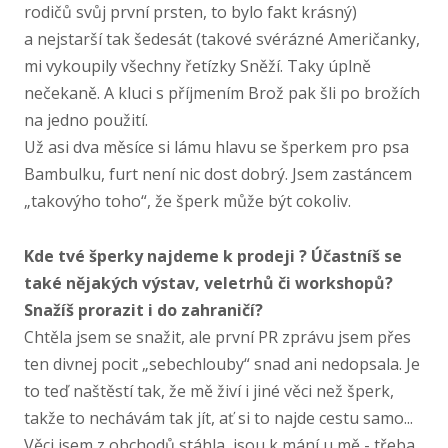
rodičů svůj první prsten, to bylo fakt krásný)
a nejstarší tak šedesát (takové svérázné Američanky,
mi vykoupily všechny řetízky Sněží. Taky úplně
nečekaně. A kluci s příjmením Brož pak šli po brožích
na jedno použití.
Už asi dva měsíce si lámu hlavu se šperkem pro psa
Bambulku, furt není nic dost dobrý. Jsem zastáncem
„takovýho toho“, že šperk může být cokoliv.
Kde tvé šperky najdeme k prodeji ? Účastníš se
také nějakých výstav, veletrhů či workshopů?
Snažíš prorazit i do zahraničí?
Chtěla jsem se snažit, ale první PR zprávu jsem přes
ten divnej pocit „sebechlouby“ snad ani nedopsala. Je
to teď naštěstí tak, že mě živí i jiné věci než šperk,
takže to nechávám tak jít, ať si to najde cestu samo...
Věci jsem z obchodů stáhla, jsou k mání u mě - třeba