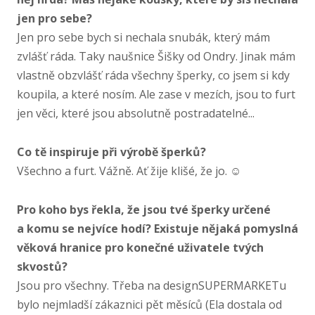
jen pro sebe?
Jen pro sebe bych si nechala snubák, který mám
zvlášť ráda. Taky naušnice Šišky od Ondry. Jinak mám
vlastně obzvlášť ráda všechny šperky, co jsem si kdy
koupila, a které nosím. Ale zase v mezích, jsou to furt
jen věci, které jsou absolutně postradatelné...
Co tě inspiruje při výrobě šperků?
Všechno a furt. Vážně. Ať žije klišé, že jo. ☺
Pro koho bys řekla, že jsou tvé šperky určené
a komu se nejvíce hodí? Existuje nějaká pomyslná
věková hranice pro konečné uživatele tvých
skvostů?
Jsou pro všechny. Třeba na designSUPERMARKETu
bylo nejmladší zákaznici pět měsíců (Ela dostala od