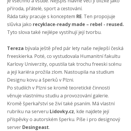
je všechno a všude. Nejspíš hlavně věci jí blízké jako
příroda, přátelé, sport a cestování.
Ráda taky pracuje s konceptem
RE
. Ten propojuje
slůvka jako
recyklace-​ready made – rebel - reused.
Tyto slova také nejlépe vystihují její tvorbu.
Tereza
bývala ještě před pár lety naše nejlepší česká
freeskierka. Poté, co vystudovala Humanitní fakultu
Karlovy Univerzity, opustila tak trochu freeski scénu
a její kariéra prožila zlom. Nastoupila na studium
Designu kovu a šperků v Plzni.
Po studiích v Plzni se kromě teoretické činnosti
věnuje vlastnímu studiu a provozování galerie.
Kromě šperkařství se živí také psaním. Má vlastní
rubriku na serveru
Lidovky.cz
, kde najdete její
příspěvky o autorském šperku. Píše i pro designový
server
Desingeast
.