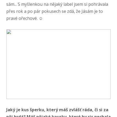
sám... S myšlenkou na nějaký label jsem si pohrávala
přes rok a po pár pokusech se zdá, že Jásám je to
pravé ořechové. ☺
Jaký je kus šperku, který máš zvlášť ráda, či si za
něj hrdá? Máš nějaké kousky, které by sis nechala