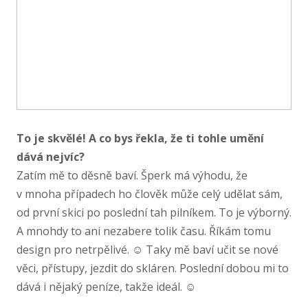
To je skvělé! A co bys řekla, že ti tohle umění
dává nejvíc?
Zatím mě to děsně baví. Šperk má výhodu, že
v mnoha případech ho člověk může celý udělat sám,
od první skici po poslední tah pilníkem. To je výborný.
A mnohdy to ani nezabere tolik času. Říkám tomu
design pro netrpělivé. ☺ Taky mě baví učit se nové
věci, přístupy, jezdit do skláren. Poslední dobou mi to
dává i nějaký peníze, takže ideál. ☺