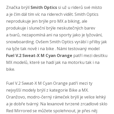
Značka brýlí
Smith Optics
si už u riderů své místo
a je čím dál tím víc na riderech vidět. Smith Optics
neprodukuje jen brýle pro MX a biking, ale
produkuje i sluneční brýle neskutečných barev
a tvarů, nezapomíná ani na sporty jako je lyžování,
snowboarding. Ovšem Smith Optics vyrábí i přilby jak
na lyže tak nově i na bike . Námi testovaný model
Fuel V.2 Sweat-​X M Cyan Orange
patří mezi desítku
MX modelů, které se hadí jak na motorku tak i na
bike.
Fuel V.2 Sweat-​X M Cyan Orange patří mezi ty
nejvyšší modely brýlí z kategorie Bike a MX.
Oranžovo, modro-​černý rámeček brýlí je velice lehký
a je dobře tvárný. Na lexanové tvrzené zrcadlové sklo
Red Mirrored se můžete spolehnout, je přes něj