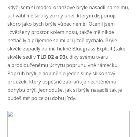
Když jsem si modro-​oranžové brýle nasadil na helmu,
uchvátil mě široký zorný úhel, kterým disponují,
skoro jako bych brýle vůbec neměl. Ocenil jsem
i zvětšený prostor kolem nosu, takže mě nikde
netlačily a příjemně se mi při jízdě dýchalo. Brýle
skvěle zapadly do mé helmě Bluegrass Explicit (také
skvěle sedí v
TLD D2 a D3
), díky svému tvaru
a prodlouženému úchytu popruhu vně rámečku.
Popruh brýlí je doplněn o jeden silný silikonový
proužek, který úspěšně zabraňuje nechtěnému
pohybu brýlí. Jednoduše, jak si brýle nasadíš tak je
budeš mít po celou dobu jízdy.