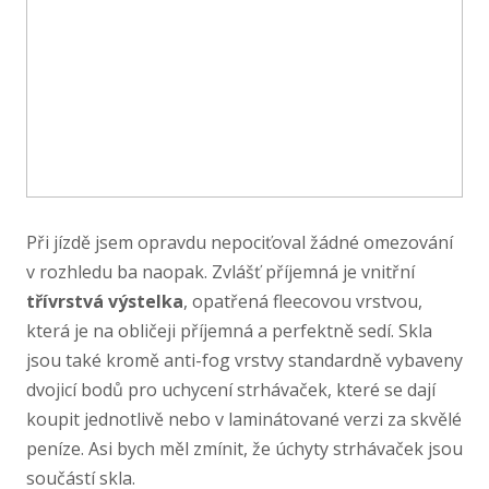
Při jízdě jsem opravdu nepociťoval žádné omezování
v rozhledu ba naopak. Zvlášť příjemná je vnitřní
třívrstvá výstelka
, opatřená fleecovou vrstvou,
která je na obličeji příjemná a perfektně sedí. Skla
jsou také kromě anti-​fog vrstvy standardně vybaveny
dvojicí bodů pro uchycení strhávaček, které se dají
koupit jednotlivě nebo v laminátované verzi za skvělé
peníze. Asi bych měl zmínit, že úchyty strhávaček jsou
součástí skla.