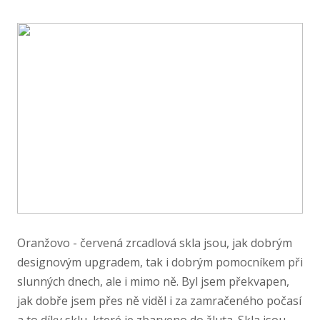
Oranžovo - červená zrcadlová skla jsou, jak dobrým
designovým upgradem, tak i dobrým pomocníkem při
slunných dnech, ale i mimo ně. Byl jsem překvapen,
jak dobře jsem přes ně viděl i za zamračeného počasí
a to díky sklu, které je zbarveno do žluta. Skla jsou