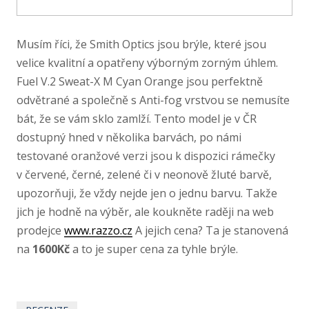
Musím říci, že Smith Optics jsou brýle, které jsou
velice kvalitní a opatřeny výborným zorným úhlem.
Fuel V.2 Sweat-​X M Cyan Orange jsou perfektně
odvětrané a společně s Anti-​fog vrstvou se nemusíte
bát, že se vám sklo zamlží. Tento model je v ČR
dostupný hned v několika barvách, po námi
testované oranžové verzi jsou k dispozici rámečky
v červené, černé, zelené či v neonově žluté barvě,
upozorňuji, že vždy nejde jen o jednu barvu. Takže
jich je hodně na výběr, ale koukněte raději na web
prodejce
www.razzo.cz
A jejich cena? Ta je stanovená
na
1600Kč
a to je super cena za tyhle brýle.