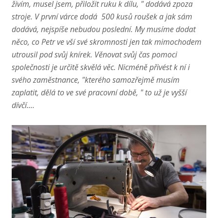
živím, musel jsem, přiložit ruku k dílu, " dodává zpoza
stroje. V první várce dodá 500 kusů roušek a jak sám
dodává, nejspíše nebudou poslední. My musíme dodat
něco, co Petr ve vší své skromnosti jen tak mimochodem
utrousil pod svůj knírek. Věnovat svůj čas pomoci
společnosti je určitě skvělá věc. Nicméně přivést k ní i
svého zaměstnance, "kterého samozřejmě musím
zaplatit, dělá to ve své pracovní době, " to už je vyšší
dívčí....