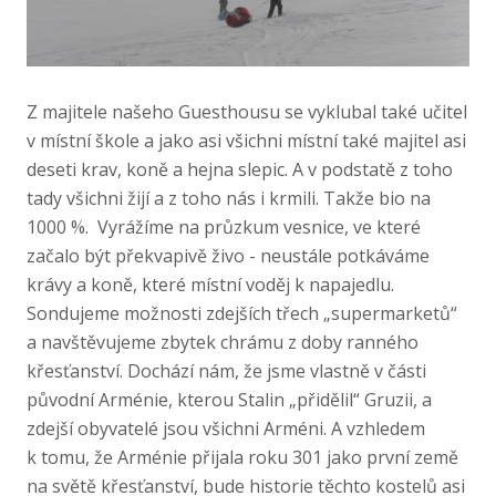
Z majitele našeho Guesthousu se vyklubal také učitel
v místní škole a jako asi všichni místní také majitel asi
deseti krav, koně a hejna slepic. A v podstatě z toho
tady všichni žijí a z toho nás i krmili. Takže bio na
1000 %. Vyrážíme na průzkum vesnice, ve které
začalo být překvapivě živo - neustále potkáváme
krávy a koně, které místní voděj k napajedlu.
Sondujeme možnosti zdejších třech „supermarketů“
a navštěvujeme zbytek chrámu z doby ranného
křesťanství. Dochází nám, že jsme vlastně v části
původní Arménie, kterou Stalin „přidělil“ Gruzii, a
zdejší obyvatelé jsou všichni Arméni. A vzhledem
k tomu, že Arménie přijala roku 301 jako první země
na světě křesťanství, bude historie těchto kostelů asi