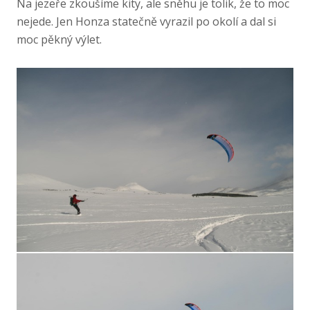
Na jezeře zkoušíme kity, ale sněhu je tolik, že to moc
nejede. Jen Honza statečně vyrazil po okolí a dal si
moc pěkný výlet.