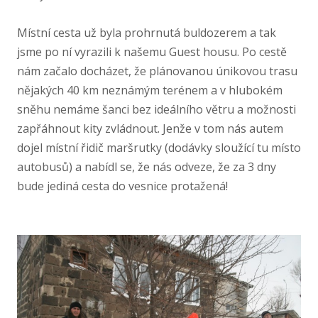
Místní cesta už byla prohrnutá buldozerem a tak
jsme po ní vyrazili k našemu Guest housu. Po cestě
nám začalo docházet, že plánovanou únikovou trasu
nějakých 40 km neznámým terénem a v hlubokém
sněhu nemáme šanci bez ideálního větru a možnosti
zapřáhnout kity zvládnout. Jenže v tom nás autem
dojel místní řidič maršrutky (dodávky sloužící tu místo
autobusů) a nabídl se, že nás odveze, že za 3 dny
bude jediná cesta do vesnice protažená!