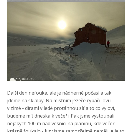
Další den nefouká, ale je nádherné počasí a tak
jdeme na skialpy. Na místním jezeře rybáři loví i
v zimě - dírami v ledě protáhnou síť a to co vyloví,
budeme mít dneska k večeři. Pak jsme vystoupali
nějakých 100 m nad vesnici na planinu, kde večer
krásně foukalo - kity jsme samozřejmě neměli. A je to