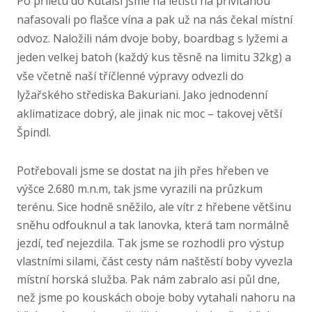
Po příletu do Kutaisi jsme na letišti na přivítanou
nafasovali po flašce vína a pak už na nás čekal místní
odvoz. Naložili nám dvoje boby, boardbag s lyžemi a
jeden velkej batoh (každý kus těsně na limitu 32kg) a
vše včetně naší tříčlenné výpravy odvezli do
lyžařského střediska Bakuriani. Jako jednodenní
aklimatizace dobrý, ale jinak nic moc – takovej větší
Špindl.
Potřebovali jsme se dostat na jih přes hřeben ve
výšce 2.680 m.n.m, tak jsme vyrazili na průzkum
terénu. Sice hodně sněžilo, ale vítr z hřebene většinu
sněhu odfouknul a tak lanovka, která tam normálně
jezdí, teď nejezdila. Tak jsme se rozhodli pro výstup
vlastními silami, část cesty nám naštěstí boby vyvezla
místní horská služba. Pak nám zabralo asi půl dne,
než jsme po kouskách oboje boby vytahali nahoru na