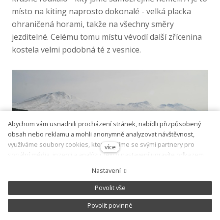
místo na kiting naprosto dokonalé - velká placka
ohraničená horami, takže na všechny směry
jezditelné. Celému tomu místu vévodí další zřícenina
kostela velmi podobná té z vesnice.
Abychom vám usnadnili procházení stránek, nabídli přizpůsobený
obsah nebo reklamu a mohli anonymně analyzovat návštěvnost,
využíváme soubory cookies, které sdílíme se svými partnery pro
více
sociální média, inzerci a analýzu. Jejich nastavení upravíte odkazem
"Nastavení cookies" a kdykoliv jej můžete změnit v patičce webu.
Nastavení
Podrobnější informace najdete v našich Zásadách ochrany osobních
údajů a používání souborů cookies. Souhlasíte s používáním cookies?
Povolit vše
Povolit povinné