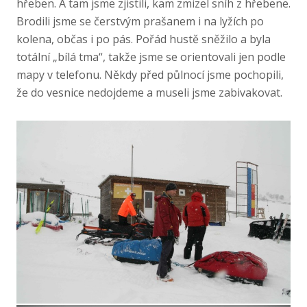
hřeben. A tam jsme zjistili, kam zmizel sníh z hřebene.
Brodili jsme se čerstvým prašanem i na lyžích po
kolena, občas i po pás. Pořád hustě sněžilo a byla
totální „bílá tma“, takže jsme se orientovali jen podle
mapy v telefonu. Někdy před půlnocí jsme pochopili,
že do vesnice nedojdeme a museli jsme zabivakovat.