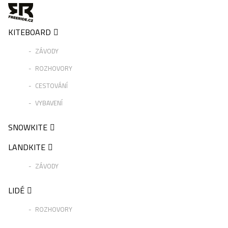
KITEBOARD
ZÁVODY
ROZHOVORY
CESTOVÁNÍ
VYBAVENÍ
SNOWKITE
LANDKITE
ZÁVODY
LIDÉ
ROZHOVORY