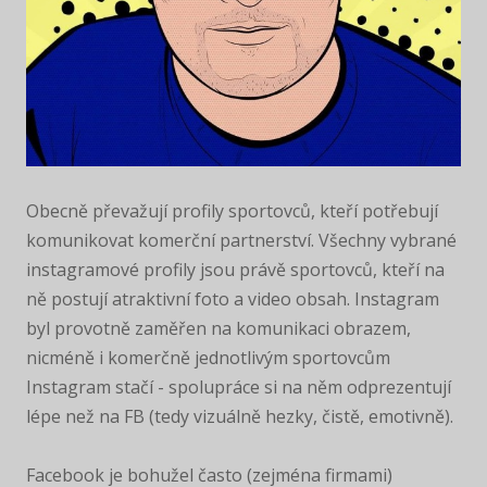
Obecně převažují profily sportovců, kteří potřebují
komunikovat komerční partnerství. Všechny vybrané
instagramové profily jsou právě sportovců, kteří na
ně postují atraktivní foto a video obsah. Instagram
byl provotně zaměřen na komunikaci obrazem,
nicméně i komerčně jednotlivým sportovcům
Instagram stačí - spolupráce si na něm odprezentují
lépe než na FB (tedy vizuálně hezky, čistě, emotivně).
Facebook je bohužel často (zejména firmami)