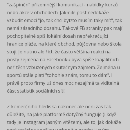
"zašpiněn" přízemnější komunikací - nabídky kurzů
nebo akce v obchodech. Jakmile post nedokáže
vzbudit emoci "jo, tak chci být/to musím taky mít", tak
nemá zásadního dosahu. Takové FB stránky pak mají
pochopitelně spíš lokální dosah nepřekračující
hranice pláže, na které obchod, půjčovna nebo škola
stojí. Je nutno ale říct, že často většina reakcí na
posty zejména na Facebooku bývá spíše loajalitních
než těch vzbuzených skutečným zájmem. Zejména u
sportů stále platí "tohohle znám, tomu to dám". I
právě proto firmy už dnes moc nezajímá ta viditelná
část statistik sociálních sítí.
Z komerčního hlediska nakonec ale není zas tak
důležité, na jaké platformě dotyčný funguje (i když
tady je Instagram jasným vítězem), ale to, jak dokáže