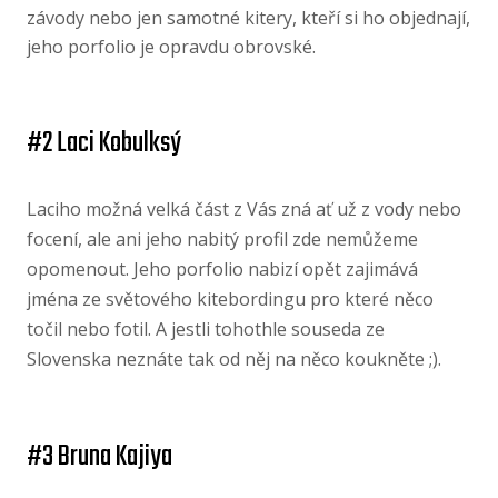
závody nebo jen samotné kitery, kteří si ho objednají,
jeho porfolio je opravdu obrovské.
#2 Laci Kobulksý
Laciho možná velká část z Vás zná ať už z vody nebo
focení, ale ani jeho nabitý profil zde nemůžeme
opomenout. Jeho porfolio nabizí opět zajimává
jména ze světového kitebordingu pro které něco
točil nebo fotil. A jestli tohothle souseda ze
Slovenska neznáte tak od něj na něco koukněte ;).
#3 Bruna Kajiya