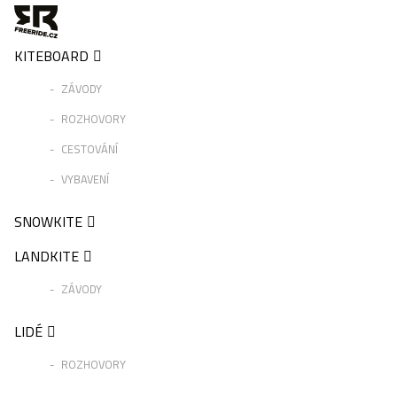
KITEBOARD
ZÁVODY
ROZHOVORY
CESTOVÁNÍ
VYBAVENÍ
SNOWKITE
LANDKITE
ZÁVODY
LIDÉ
ROZHOVORY