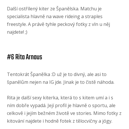
Další ostřílený kiter ze Španělska. Matchu je
specialista hlavně na wave rideing a straples
freestyle. A právě tyhle peckový fotky z vln u něj
najdete! ;)
#6 Rita Arnaus
Tentokrát Španělka :D už je to divný, ale asi to
španělům nejen na IG jde. Jinak je to čistě náhoda.
Rita je další sexy kiterka, která to s kitem umí a i s
ním dobře vypadá. Její profil je hlavně o sportu, ale
celkově i jejím bežném životě ve stories. Mimo fotky z
kitování najdete i hodně fotek z tělocvičny a jógy.