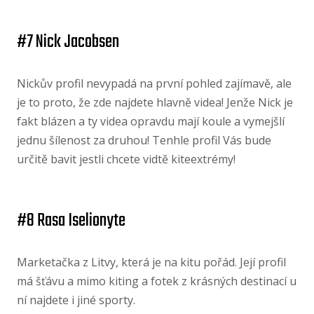
#7 Nick Jacobsen
Nickův profil nevypadá na první pohled zajímavě, ale
je to proto, že zde najdete hlavně videa! Jenže Nick je
fakt blázen a ty videa opravdu mají koule a vymejšlí
jednu šílenost za druhou! Tenhle profil Vás bude
určitě bavit jestli chcete vidtě kiteextrémy!
#8 Rasa Iselionyte
Marketačka z Litvy, která je na kitu pořád. Její profil
má šťávu a mimo kiting a fotek z krásných destinací u
ní najdete i jiné sporty.