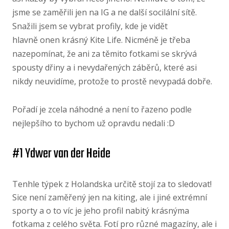
jsme se zaměřili jen na IG a ne další socilální sítě.
Snažili jsem se vybrat profily, kde je vidět
hlavně onen krásný Kite Life. Nicméně je třeba
nazepomínat, že ani za těmito fotkami se skrývá
spousty dřiny a i nevydařených záběrů, které asi
nikdy neuvidíme, protože to prostě nevypadá dobře.
Pořadí je zcela náhodné a není to řazeno podle
nejlepšího to bychom už opravdu nedali :D
#1 Ydwer van der Heide
Tenhle týpek z Holandska určitě stojí za to sledovat!
Sice není zaměřený jen na kiting, ale i jiné extrémní
sporty a o to víc je jeho profil nabitý krásnýma
fotkama z celého světa. Fotí pro různé magazíny, ale i