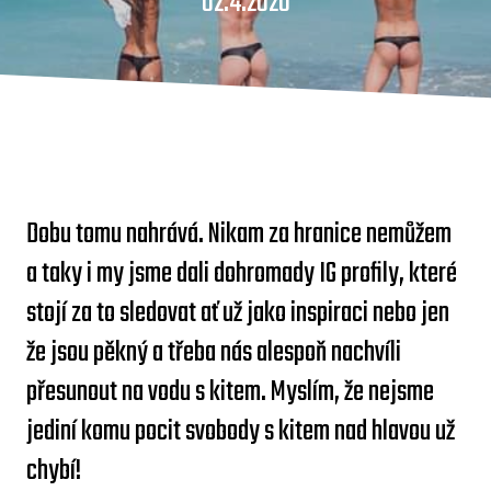
02.4.2020
Dobu tomu nahrává. Nikam za hranice nemůžem
a taky i my jsme dali dohromady IG profily, které
stojí za to sledovat ať už jako inspiraci nebo jen
že jsou pěkný a třeba nás alespoň nachvíli
přesunout na vodu s kitem. Myslím, že nejsme
jediní komu pocit svobody s kitem nad hlavou už
chybí!