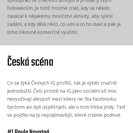
spolupráci se značkou uchopit a prodat ji svým
followerům. Je totiž hrozně znát, kdy se někdo
zavázal k nějakému množství aktivity, aby splnil
zadání, a kdy dělá něco, co umí a co ho baví a pak je
toho šikovně komerčně využito.
Česká scéna
Co se týká Českých IG profilů, tak je výběr značně
jednodužší. Češi prostě na IG jako sociální síť moc
nevyužívají alespoň mezi kitery ne. Na facebooku
bychom asi byli úspěšnješí, ale o tom třeba jindy. Teď
se pojďte na ty nejzajímavější, které známe podívat.
#1 Paula Novotná