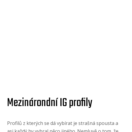
Mezinárondní IG profily
Profilů z kterých se dá vybírat je strašná spousta a
asi každý by vybral něco jiného. Nemluvě o tom, že