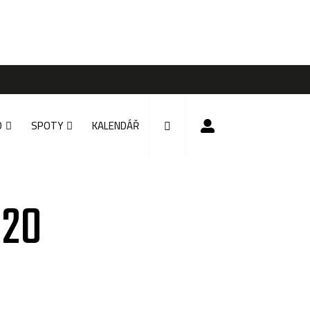
D
SPOTY
KALENDÁŘ
020