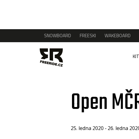
SNOWBOARD
FREESKI
WAKEBOARD
KI
Open MČR
25. ledna 2020 ‐ 26. ledna 202