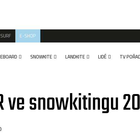
SURF
E-SHOP
TEBOARD
SNOWKITE
LANDKITE
LIDÉ
TV POŘA
 ve snowkitingu 2
0