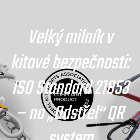
Velký milník v
kitové bezpečnosti:
ISO Standard 21853
– na „Odstřel“ QR
system