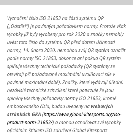
Vyznačení čísla ISO 21853 na části systému QR
(„Odstřel“) je povinným požadavkem normy. Protože však
výrobky již byly vyrobeny pro rok 2020 a značky nemohly
uvést toto číslo do systému QR před datem účinnosti
normy, 14. února 2020, nemohou svůj QR systém označit
podle normy ISO 21853, dokonce ani pokud QR systém
splňuje všechny technické požadavky (QR systémy se
otevírají při požadované maximální uvolňovací síle v
povinné maximální době). Značky, které vydávají úřední,
nezávislé technické schválení které potvrzuje že jsou
splněny všechny požadavky normy ISO 21853, kromě
embosovaného čísla, budou uvedeny na
webových
stránkách GKA
(
https://www.global-kitesports.org/iso-
product-norm-21853/
) a mohou označovat své výrobky
oficiálním štítkem ISO sdružení Global Kitesports