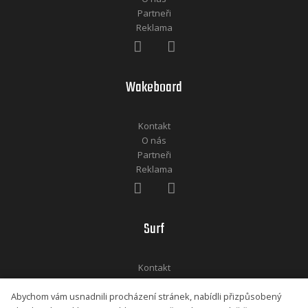
Partneři
Reklama
Wakeboard
Kontakt
O nás
Partneři
Reklama
Surf
Kontakt
O nás
Abychom vám usnadnili procházení stránek, nabídli přizpůsobený
Partneři