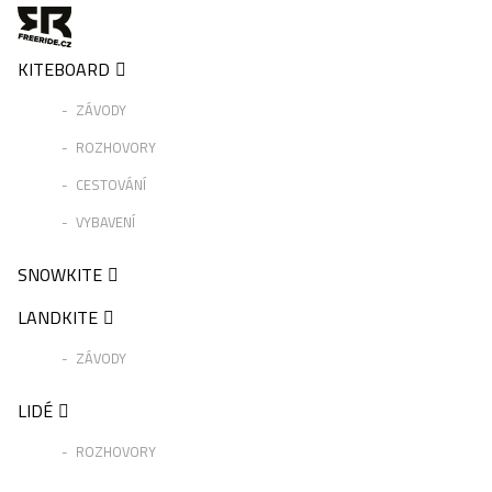
KITEBOARD
ZÁVODY
ROZHOVORY
CESTOVÁNÍ
VYBAVENÍ
SNOWKITE
LANDKITE
ZÁVODY
LIDÉ
ROZHOVORY