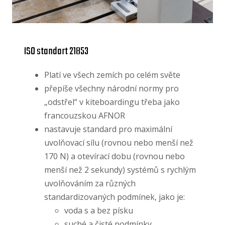
ISO standart 21853
Platí ve všech zemích po celém světe
přepíše všechny národní normy pro
„odstřel“ v kiteboardingu třeba jako
francouzskou AFNOR
nastavuje standard pro maximální
uvolňovací sílu (rovnou nebo menší než
170 N) a otevírací dobu (rovnou nebo
menší než 2 sekundy) systémů s rychlým
uvolňováním za různých
standardizovaných podmínek, jako je:
voda s a bez písku
suché a čisté podmínky