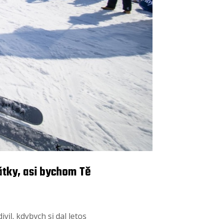
átky, asi bychom Tě
vil, kdybych si dal letos