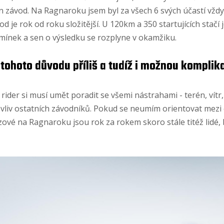
 závod. Na Ragnaroku jsem byl za všech 6 svých účastí vždy
d je rok od roku složitější. U 120km a 350 startujících stačí
mínek a sen o výsledku se rozplyne v okamžiku.
z tohoto důvodu příliš a tudíž i možnou komplik
der si musí umět poradit se všemi nástrahami - terén, vítr, v
i vliv ostatních závodníků. Pokud se neumím orientovat mezi 
ězové na Ragnaroku jsou rok za rokem skoro stále titéž lidé, 