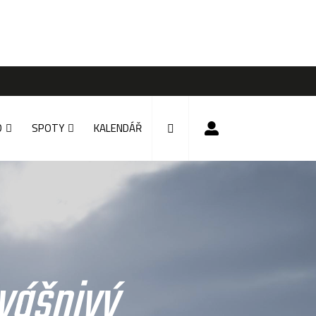
D
SPOTY
KALENDÁŘ
 vášnivý