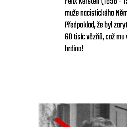
Felix Kersten (1898 - 
muže nacistického Něme
Předpoklad, že byl zary
60 tisíc vězňů, což mu 
hrdina!