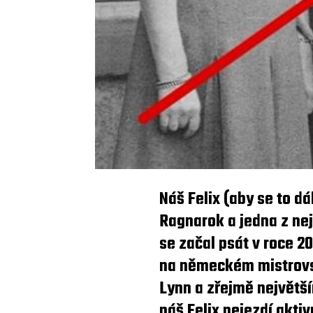
Náš Felix (aby se to d
Ragnarok a jedna z nej
se začal psát v roce 20
na německém mistrovst
Lynn a zřejmě největš
náš Felix nejezdí akt