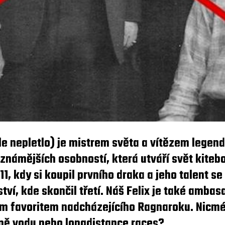
ále nepletlo) je mistrem světa a vítězem legen
známějších osobností, která utváří svět kiteb
11, kdy si koupil prvního draka a jeho talent se 
ví, kde skončil třetí. Náš Felix je také amba
ím favoritem nadcházejícího Ragnaroku. Nicmé
ivně vodu nebo longdistance races?