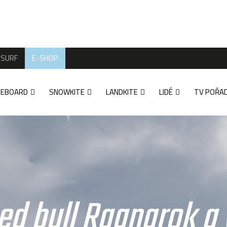
SURF
E-SHOP
TEBOARD
SNOWKITE
LANDKITE
LIDÉ
TV POŘA
ed bull Ragnarok a