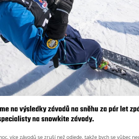
eme na výsledky závodů na sněhu za pár let zp
 specialisty na snowkite závody.
moc, více závodů se zruší než odjede, takže bych se vůbec nedi