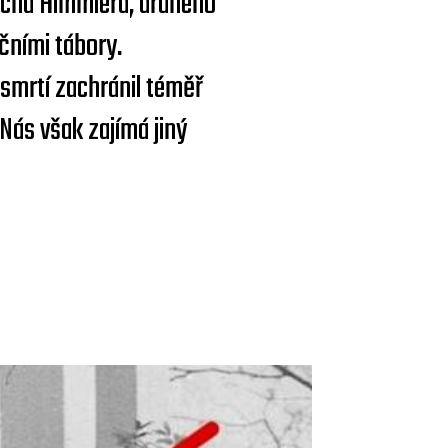
richa Himmlera, druhého
čními tábory.
 smrtí zachránil téměř
Nás však zajímá jiný