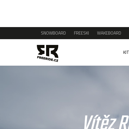
SNOWBOARD
FREESKI
WAKEBOARD
KI
Vítěz R