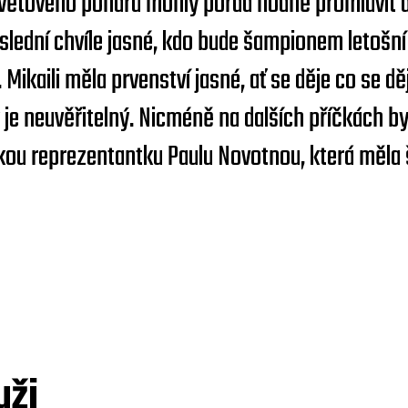
Světového poháru mohly pořád hodně promluvit d
slední chvíle jasné, kdo bude šampionem letošn
. Mikaili měla prvenství jasné, ať se děje co se 
y je neuvěřitelný. Nicméně na dalších příčkách by
skou reprezentantku Paulu Novotnou, která měla 
uži