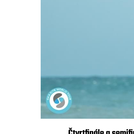
Čtvrtfinále a semif