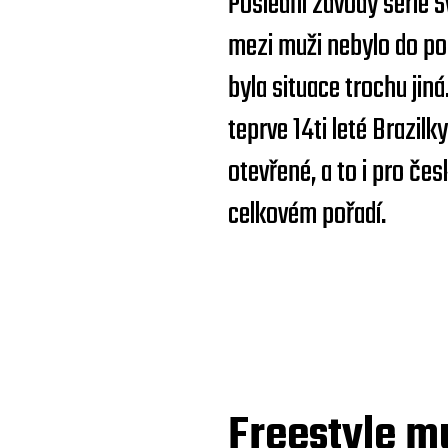
Poslední závody série 
mezi muži nebylo do po
byla situace trochu jiná
teprve 14ti leté Brazilk
otevřené, a to i pro če
celkovém pořadí.
Freestyle m