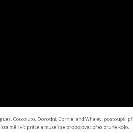
guez, Coccoluto, Dorotini, Corniel and Whaley, postoupili př
ísta měli víc práce a museli se probojovat přes druhé kolo.