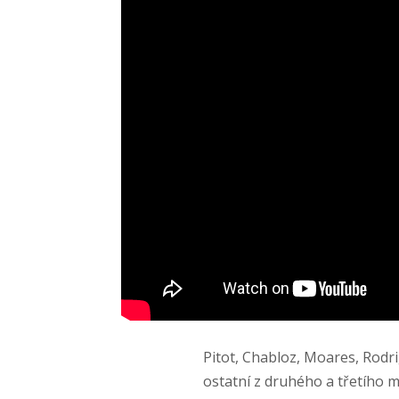
Pitot, Chabloz, Moares, Rodri
ostatní z druhého a třetího m