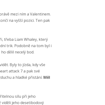
 právě mezi ním a Valentinem.
ončí na vyšší pozici. Ten pak
eři, třeba Liam Whaley, který
dní trik. Podobně na tom byl i
ho dělil necelý bod.
idět. Byly to jízda, kdy vše
eart attack 7 a pak své
zduchu a hladké přistání.
Měl
itelnou sílu při jeho
 viděli jeho desetibodový