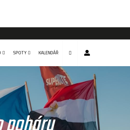
D
SPOTY
KALENDÁŘ
o poháru