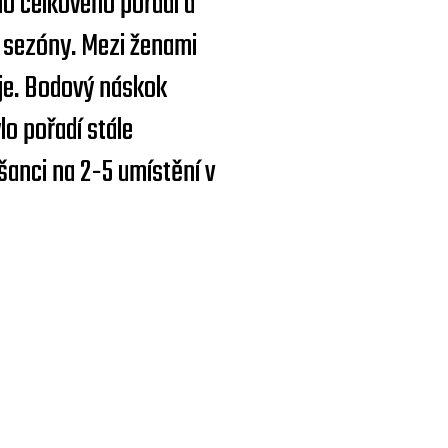
o celkového pořadí a
í sezóny. Mezi ženami
děje. Bodový náskok
lo pořadí stále
šanci na 2-5 umístění v