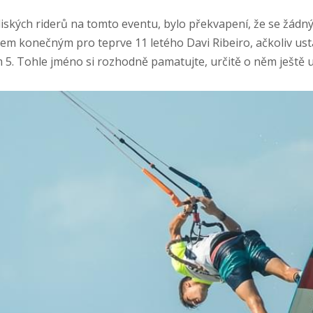
iských riderů na tomto eventu, bylo překvapení, že se žádný 
em konečným pro teprve 11 letého Davi Ribeiro, ačkoliv ustá
im 5. Tohle jméno si rozhodně pamatujte, určitě o něm ještě 