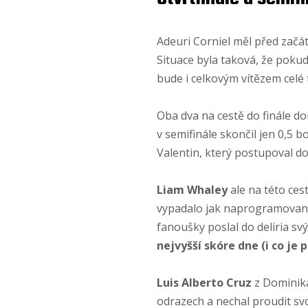
Adeuri Corniel měl před začá
Situace byla taková, že pokud
bude i celkovým vítězem celé 
Oba dva na cestě do finále dom
v semifinále skončil jen 0,5 
Valentin, který postupoval do
Liam Whaley
ale na této cest
vypadalo jak naprogramované 
fanoušky poslal do deliria s
nejvyšší skóre dne (i co je
Luis Alberto Cruz
z Dominiká
odrazech a nechal proudit sv