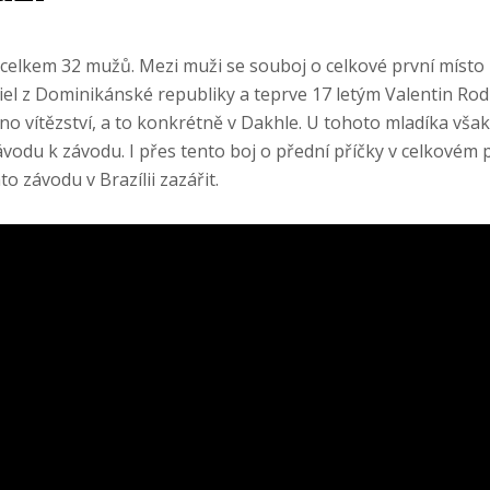
celkem 32 mužů. Mezi muži se souboj o celkové první místo 
el z Dominikánské republiky a teprve 17 letým Valentin Rod
edno vítězství, a to konkrétně v Dakhle. U tohoto mladíka v
vodu k závodu. I přes tento boj o přední příčky v celkovém p
to závodu v Brazílii zazářit.