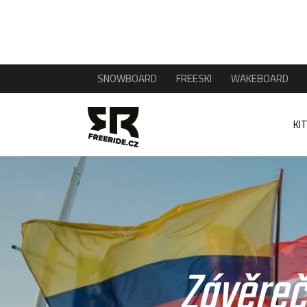
SNOWBOARD
FREESKI
WAKEBOARD
KI
Závěreč