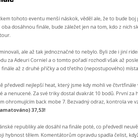
tkem tohoto eventu menší náskok, věděl ale, že to bude boj
 oba dosáhnou finále, bude záležet jen na tom, kdo z nich sk
tour.
inovali, ale až tak jednoznačné to nebylo. Byli zde i jiní rid
bodu za Adeuri Corniel a o tomto pořadí rozhodl však až posle
 finále až z druhé příčky a od třetího (nepostupového) místa 
ě předvedl nejlepší heat, který jsme kdy mohli ve čtvrtfinále v
a nenucené. Za své triky dostal dvakrát 10 bodů. První za h
vým ohromujícím back mobe 7. Bezvadný odraz, kontrola ve v
 pamatováno) 37,53!
nské republiky ale dosáhl na finále poté, co předvedl neuvěř
oji hybnost tělem. Komentátorům opravdu spadla čelist, když