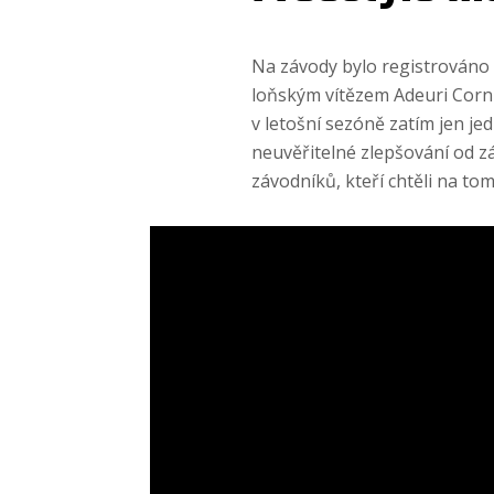
Na závody bylo registrováno 
loňským vítězem Adeuri Corni
v letošní sezóně zatím jen j
neuvěřitelné zlepšování od zá
závodníků, kteří chtěli na tom