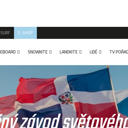
SURF
E-SHOP
TEBOARD
SNOWKITE
LANDKITE
LIDÉ
TV POŘA
ný závod světovéh