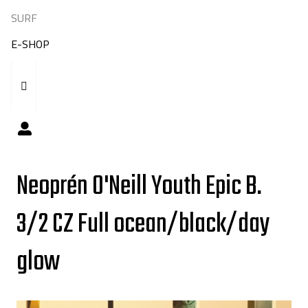
SURF
E-SHOP
Neoprén O'Neill Youth Epic B.
3/2 CZ Full ocean/black/day
glow