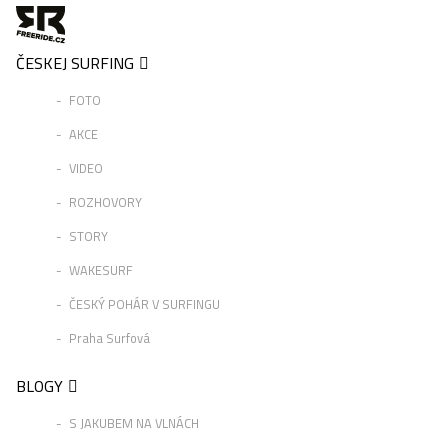
ČESKEJ SURFING
FOTO
AKCE
VIDEO
ROZHOVORY
STORY
WAKESURF
ČESKÝ POHÁR V SURFINGU
Praha Surfová
BLOGY
S JAKUBEM NA VLNÁCH