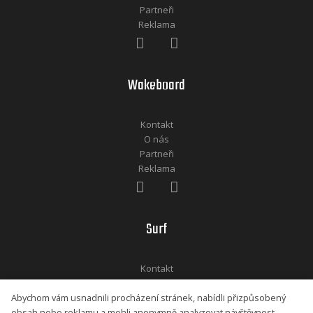
Partneři
Reklama
Wakeboard
Kontakt
O nás
Partneři
Reklama
Surf
Kontakt
O nás
Abychom vám usnadnili procházení stránek, nabídli přizpůsobený
Partneři
obsah nebo reklamu a mohli anonymně analyzovat návštěvnost,
Reklama