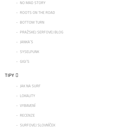
NO MAD STORY
ROOTS ON THE ROAD
BOTTOM TURN
PRAŽSKEJ SERFOVEJ BLOG
JANKA´S
SYSELPUNK
GIGI´S
TIPY
JAK NA SURF
LOKALITY
VYBAVENÍ
RECENZE
SURFOVEJ SLOVNÍČEK