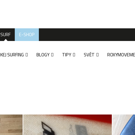
SURF
E-SHOP
KEJ SURFING
BLOGY
TIPY
SVĚT
ROXYMOVEM