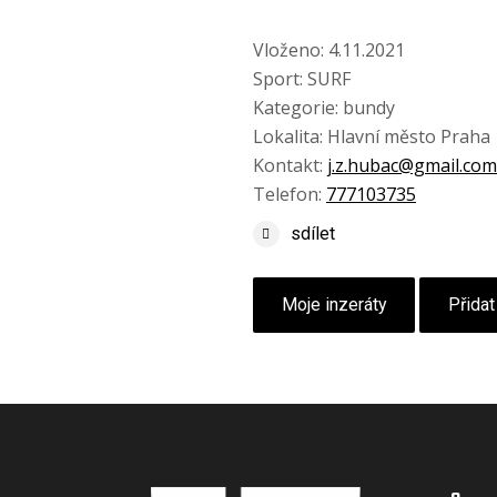
Vloženo: 4.11.2021
Sport: SURF
Kategorie: bundy
Lokalita: Hlavní město Praha
Kontakt:
j.z.hubac@gmail.com
Telefon:
777103735
sdílet
Moje inzeráty
Přidat