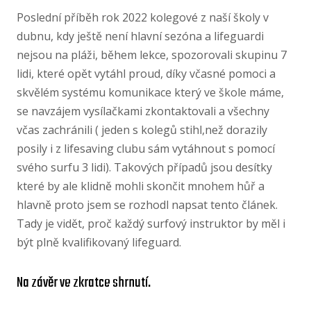
Poslední příběh rok 2022 kolegové z naší školy v
dubnu, kdy ještě není hlavní sezóna a lifeguardi
nejsou na pláži, během lekce, spozorovali skupinu 7
lidi, které opět vytáhl proud, díky včasné pomoci a
skvělém systému komunikace který ve škole máme,
se navzájem vysílačkami zkontaktovali a všechny
včas zachránili ( jeden s kolegů stihl,než dorazily
posily i z lifesaving clubu sám vytáhnout s pomocí
svého surfu 3 lidi). Takových případů jsou desítky
které by ale klidně mohli skončit mnohem hůř a
hlavně proto jsem se rozhodl napsat tento článek.
Tady je vidět, proč každý surfový instruktor by měl i
být plně kvalifikovaný lifeguard.
Na závěr ve zkratce shrnutí.