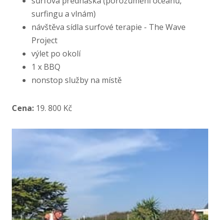
surfová přednáška (porozumění oceánu,
surfingu a vlnám)
návštěva sídla surfové terapie - The Wave
Project
výlet po okolí
1 x BBQ
nonstop služby na místě
Cena:
19. 800 Kč