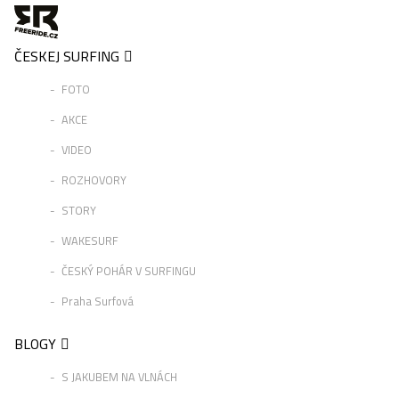
ČESKEJ SURFING
FOTO
AKCE
VIDEO
ROZHOVORY
STORY
WAKESURF
ČESKÝ POHÁR V SURFINGU
Praha Surfová
BLOGY
S JAKUBEM NA VLNÁCH