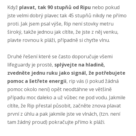
Když
plavat, tak 90 stupňů od Ripu
nebo pokud
jste velmi dobrý plavec tak 45 stupňů nikdy ne přímo
proti. Jak jsem psal výše, Rip není stovky metru
široký, takže jednou jak cítíte, že jste z něj venku,
plavte rovnou k pláži, případně si chyťte vlnu.
Druhé řešení které se často doporučuje všemi
lifeguardy je prosté,
splývejte na hladině,
zvedněte jednu ruku jako signál, že potřebujete
pomoc a šetřete energii
, rip vás (i pokud žádná
pomoc okolo není) opět neodtáhne ve většině
případu moc daleko a už vůbec ne pod vodu. Jakmile
cítíte, že Rip přestal působit, začněte znova plavat
první z úhlu a pak jakmile jste ve vlnách, (tzn. není
tam žádný proud) pokračujte přímo k pláži.