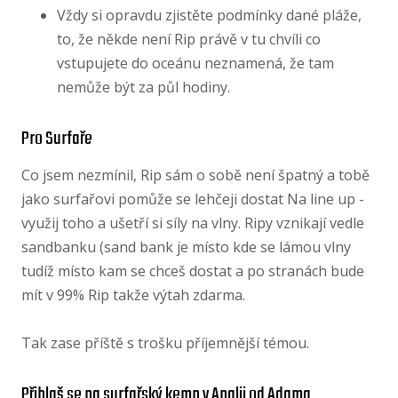
Vždy si opravdu zjistěte podmínky dané pláže,
to, že někde není Rip právě v tu chvíli co
vstupujete do oceánu neznamená, že tam
nemůže být za půl hodiny.
Pro Surfaře
Co jsem nezmínil, Rip sám o sobě není špatný a tobě
jako surfařovi pomůže se lehčeji dostat Na line up -
využij toho a ušetří si síly na vlny. Ripy vznikají vedle
sandbanku (sand bank je místo kde se lámou vlny
tudíž místo kam se chceš dostat a po stranách bude
mít v 99% Rip takže výtah zdarma.
Tak zase příště s trošku příjemnější témou.
Přihlaš se na surfařský kemp v Anglii od Adama