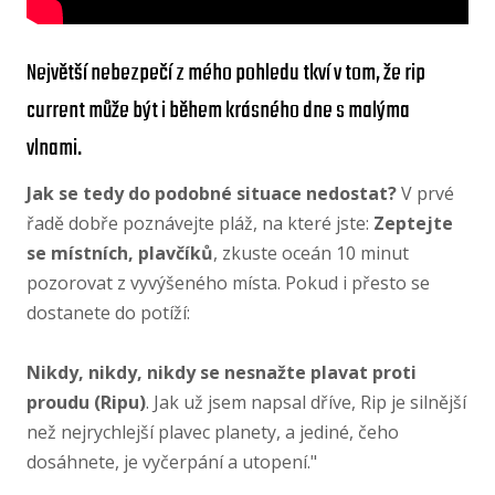
Největší nebezpečí z mého pohledu tkví v tom, že rip
current může být i během krásného dne s malýma
vlnami.
Jak se tedy do podobné situace nedostat?
V prvé
řadě dobře poznávejte pláž, na které jste:
Zeptejte
se místních, plavčíků
, zkuste oceán 10 minut
pozorovat z vyvýšeného místa. Pokud i přesto se
dostanete do potíží:
Nikdy, nikdy, nikdy se nesnažte plavat proti
proudu (Ripu)
. Jak už jsem napsal dříve, Rip je silnější
než nejrychlejší plavec planety, a jediné, čeho
dosáhnete, je vyčerpání a utopení."