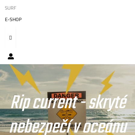
SURF
E-SHOP
Rip current - skryté
nebezpečí v oceánu