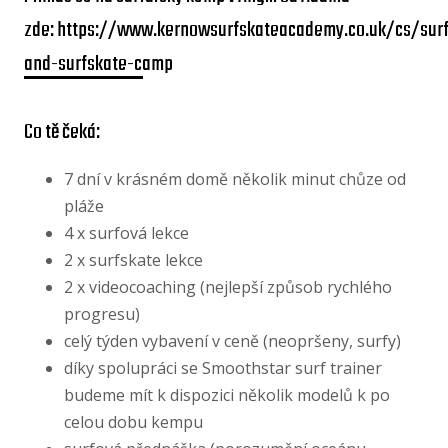
zde:
https://www.kernowsurfskateacademy.co.uk/cs/surf
and-surfskate-camp
Co tě čeká:
7 dní v krásném domě několik minut chůze od
pláže
4 x surfová lekce
2 x surfskate lekce
2 x videocoaching (nejlepší způsob rychlého
progresu)
celý týden vybavení v ceně (neopršeny, surfy)
díky spolupráci se Smoothstar surf trainer
budeme mít k dispozici několik modelů k po
celou dobu kempu