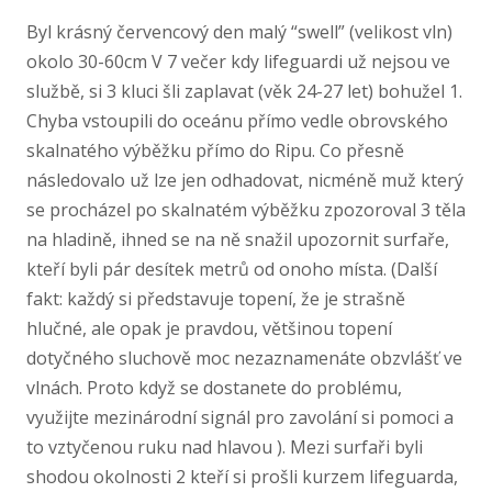
Byl krásný červencový den malý “swell” (velikost vln)
okolo 30-60cm V 7 večer kdy lifeguardi už nejsou ve
službě, si 3 kluci šli zaplavat (věk 24-27 let) bohužel 1.
Chyba vstoupili do oceánu přímo vedle obrovského
skalnatého výběžku přímo do Ripu. Co přesně
následovalo už lze jen odhadovat, nicméně muž který
se procházel po skalnatém výběžku zpozoroval 3 těla
na hladině, ihned se na ně snažil upozornit surfaře,
kteří byli pár desítek metrů od onoho místa. (Další
fakt: každý si představuje topení, že je strašně
hlučné, ale opak je pravdou, většinou topení
dotyčného sluchově moc nezaznamenáte obzvlášť ve
vlnách. Proto když se dostanete do problému,
využijte mezinárodní signál pro zavolání si pomoci a
to vztyčenou ruku nad hlavou ). Mezi surfaři byli
shodou okolnosti 2 kteří si prošli kurzem lifeguarda,