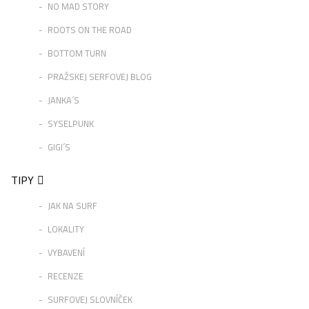
NO MAD STORY
ROOTS ON THE ROAD
BOTTOM TURN
PRAŽSKEJ SERFOVEJ BLOG
JANKA´S
SYSELPUNK
GIGI´S
TIPY
JAK NA SURF
LOKALITY
VYBAVENÍ
RECENZE
SURFOVEJ SLOVNÍČEK