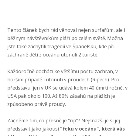
Tento článek bych rád věnoval nejen surfařům, ale i
běžným návštěvníkům pláží po celém světě. Možná
jste také zachytili tragédii ve Španělsku, kde při
záchraně dětí z oceánu utonuli 2 turisté.
Každoročně dochází ke většímu počtu záchran, v
horším případě i útonutí v proudech (Ripech). Pro
představu, jen v UK se udává kolem 40 úmrtí ročně, v
USA pak okolo 100. Až 80% zásahů na plážích je
způsobeno právě proudy.
Začněme tím, co přesně je “rip”? Nejsnazší je si jej
představit jako jakousi
"řeku v oceánu", která vás