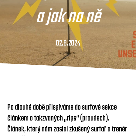
a jak na ně
02.8.2024
Po dlouhé době přispíváme do surfové sekce
článkem o takzvaných „rips“ (proudech).
Článek, který nám zaslal zkušený surfař a trenér