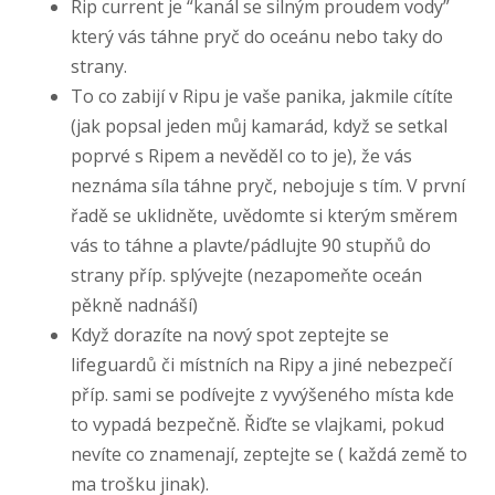
Rip current je “kanál se silným proudem vody”
který vás táhne pryč do oceánu nebo taky do
strany.
To co zabijí v Ripu je vaše panika, jakmile cítíte
(jak popsal jeden můj kamarád, když se setkal
poprvé s Ripem a nevěděl co to je), že vás
neznáma síla táhne pryč, nebojuje s tím. V první
řadě se uklidněte, uvědomte si kterým směrem
vás to táhne a plavte/pádlujte 90 stupňů do
strany příp. splývejte (nezapomeňte oceán
pěkně nadnáší)
Když dorazíte na nový spot zeptejte se
lifeguardů či místních na Ripy a jiné nebezpečí
příp. sami se podívejte z vyvýšeného místa kde
to vypadá bezpečně. Řiďte se vlajkami, pokud
nevíte co znamenají, zeptejte se ( každá země to
ma trošku jinak).