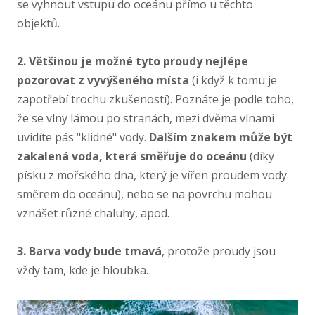
se vyhnout vstupu do oceánu přímo u těchto
objektů.
2. Většinou je možné tyto proudy nejlépe
pozorovat z vyvýšeného místa
(i když k tomu je
zapotřebí trochu zkušeností). Poznáte je podle toho,
že se vlny lámou po stranách, mezi dvěma vlnami
uvidíte pás "klidné" vody.
Dalším znakem může být
zakalená voda, která směřuje do oceánu
(díky
písku z mořského dna, který je vířen proudem vody
směrem do oceánu), nebo se na povrchu mohou
vznášet různé chaluhy, apod.
3. Barva vody bude tmavá
, protože proudy jsou
vždy tam, kde je hloubka.