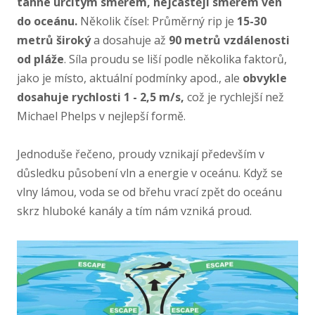
táhne určitým směrem, nejčastěji směrem ven
do oceánu.
Několik čísel: Průměrný rip je
15-30
metrů široký
a dosahuje až
90 metrů vzdálenosti
od pláže
. Síla proudu se liší podle několika faktorů,
jako je místo, aktuální podmínky apod., ale
obvykle
dosahuje rychlosti 1 - 2,5 m/s,
což je rychlejší než
Michael Phelps v nejlepší formě.
Jednoduše řečeno, proudy vznikají především v
důsledku působení vln a energie v oceánu. Když se
vlny lámou, voda se od břehu vrací zpět do oceánu
skrz hluboké kanály a tím nám vzniká proud.