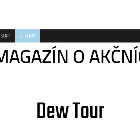
SURF
E-SHOP
MAGAZÍN O AKČN
Dew Tour