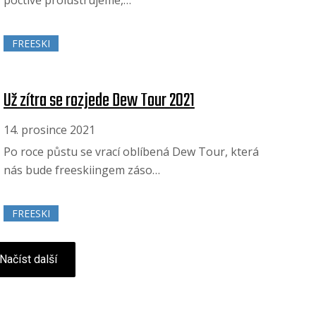
FREESKI
Už zítra se rozjede Dew Tour 2021
14. prosince 2021
Po roce půstu se vrací oblíbená Dew Tour, která
nás bude freeskiingem záso…
FREESKI
Načíst další