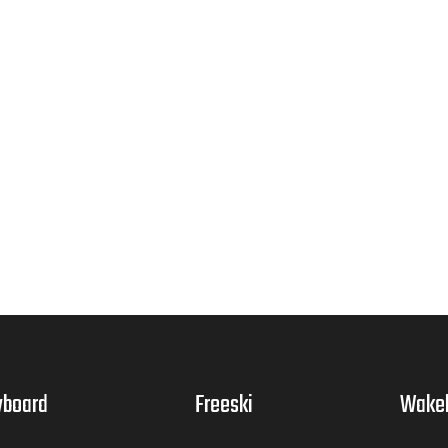
board
Freeski
Wake