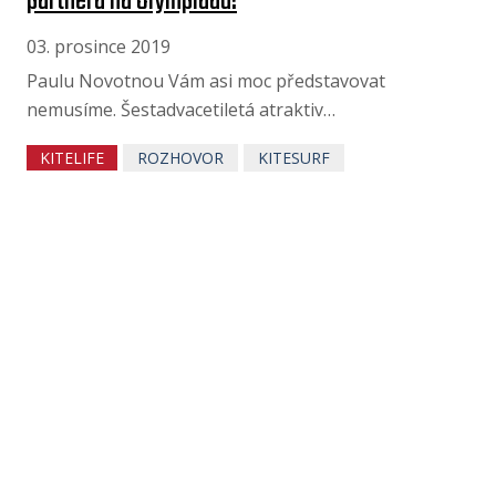
partnera na Olympiádu!
03. prosince 2019
Paulu Novotnou Vám asi moc představovat
nemusíme. Šestadvacetiletá atraktiv…
KITELIFE
ROZHOVOR
KITESURF