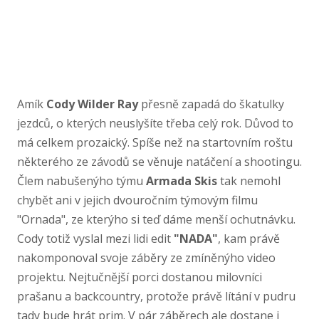
Amík
Cody Wilder Ray
přesně zapadá do škatulky
jezdců, o kterých neuslyšíte třeba celý rok. Důvod to
má celkem prozaický. Spíše než na startovním roštu
některého ze závodů se věnuje natáčení a shootingu.
Člem nabušenýho týmu
Armada Skis
tak nemohl
chybět ani v jejich dvouročním týmovým filmu
"Ornada", ze kterýho si teď dáme menší ochutnávku.
Cody totiž vyslal mezi lidi edit
"NADA"
, kam právě
nakomponoval svoje záběry ze zmíněnýho video
projektu. Nejtučnější porci dostanou milovníci
prašanu a backcountry, protože právě lítání v pudru
tady bude hrát prim. V pár záběrech ale dostane i