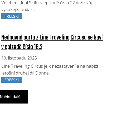
Velebení Real Skifi i v epizodě číslo 22 drží svůj
vysokej standart...
FREESKI
Neúnavná parta z Line Traveling Circusu se baví
v epizodě číslo 18.2
10. listopadu 2025
Line Traveling Circus je k nezastavení a na nabízí
letošní druhej díl Donne…
FREESKI
Načíst další