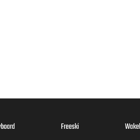
board
Freeski
Wake