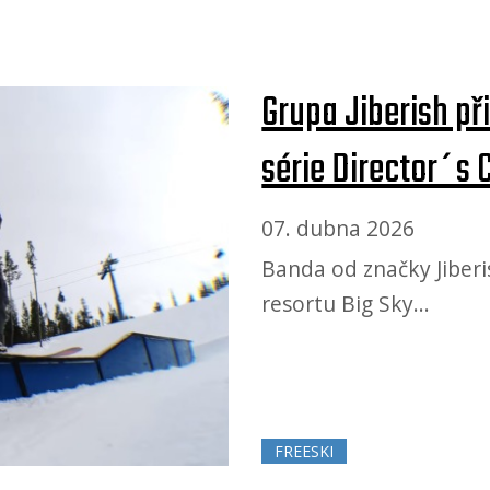
Grupa Jiberish př
série Director´s 
07. dubna 2026
Banda od značky Jiberi
resortu Big Sky...
FREESKI