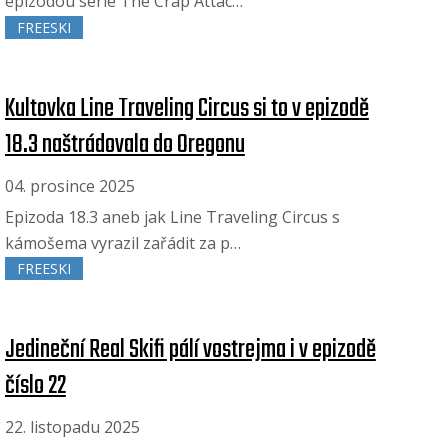
epizodou série The Crap Attac…
FREESKI
Kultovka Line Traveling Circus si to v epizodě
18.3 naštrádovala do Oregonu
04. prosince 2025
Epizoda 18.3 aneb jak Line Traveling Circus s
kámošema vyrazil zařádit za p…
FREESKI
Jedineční Real Skifi pálí vostrejma i v epizodě
číslo 22
22. listopadu 2025