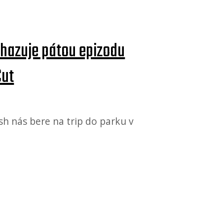
ihazuje pátou epizodu
Cut
sh nás bere na trip do parku v