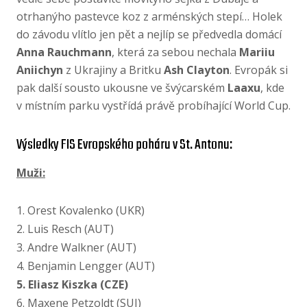
otrhanýho pastevce koz z arménských stepí… Holek
do závodu vlítlo jen pět a nejlíp se předvedla domácí
Anna Rauchmann
, která za sebou nechala
Mariiu
Aniichyn
z Ukrajiny a Britku
Ash Clayton
. Evropák si
pak další sousto ukousne ve švýcarském
Laaxu
, kde
v místním parku vystřídá právě probíhající World Cup.
Výsledky FIS Evropského poháru v St. Antonu:
Muži:
1. Orest Kovalenko (UKR)
2. Luis Resch (AUT)
3. Andre Walkner (AUT)
4. Benjamin Lengger (AUT)
5. Eliasz Kiszka (CZE)
6. Maxene Petzoldt (SUI)