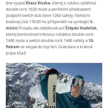
dne vyspal
Eliasz Kiszka
, kterej z rukávu vytáhnul
double cork 1620 mute a perfektní představení
podpořil switch dub biem 1260 safety. Famózní
bodovej zisk 176.00 ho přišpendlil na vynikající
5.
místo
! Pozadu ale nelelkoval ani
Štěpán Hudeček
,
kterej kontroloval trikovou rošádou double cork
1440 mute a switch double cork 1440 safety a
10.
flekem
se vecpal do top ten. Gratulace a krásná
práce kluci!