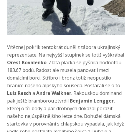
Vítěznej pokřik tentokrát duněl z tábora ukrajinský
reprezentace. Na nejvyšší stupínek se totiž vyškrábal
Orest Kovalenko
. Zlatá placka se pyšnila hodnotou
183.67 bodů. Radost ale musela panovat i mezi
domácími borci. Stříbro i bronz totiž neopustilo
hranice našeho alpskýho souseda. Postarali se o to
Luis Resch
a
Andre Walkner
. Rakouskou dominanci
pak ještě bramborou ztvrdil
Benjamin Lengger
,
kterej o tři body a pár drobných dokázal porazit
našeho nejúspěšnějšího letce dne. Bohužel dámská
startovka v porovnání s chlapskou vypadala, jak když
vedle sebe postavíte movitýho šejka z Dubaje a