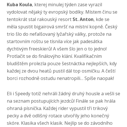
Kuba Koula
, kterej minulej týden zase vyrazil
vydolovat nějaký ty evropský bodíky. Místem činu se
tentokrát stal rakouský resort
St. Anton
, kde se
měla spustit bigairová smršť na místní kopně. Český
trio šlo do nefalšovaný lyžařský války, protože na
startovním roštu se tísnila více jak padesátka
dychtivým freeskierů! A všem šlo jen o to jedno!
Protlačit se do finálovýho klání. Kvalifikačním
bludištěm prolezla pouze šestnáctka nejlepších, kdy
každej ze dvou heatů pustil dál top osmičku. A čeští
borci rozhodně ostudu nenatropili… Spíše naopak!
Eli i Speedy totiž nehráli žádný druhý housle a vešli se
na seznam postupujících jezdců! Finále se pak hrála
ohraná písnička. Každej rider vypustil tři trikový
pecky a dvě odlišný rotace utvořily jeho konečný
skóre. Klasika všech klasik. Nejlíp se do závodního