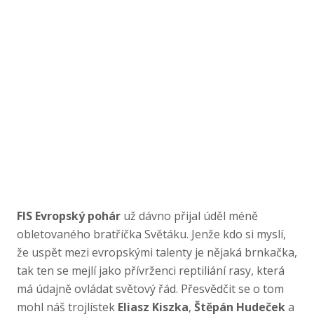
FIS Evropský pohár
už dávno přijal úděl méně
obletovaného bratříčka Světáku. Jenže kdo si myslí,
že uspět mezi evropskými talenty je nějaká brnkačka,
tak ten se mejlí jako přívrženci reptiliání rasy, která
má údajně ovládat světový řád. Přesvědčit se o tom
mohl náš trojlístek
Eliasz Kiszka
,
Štěpán Hudeček
a