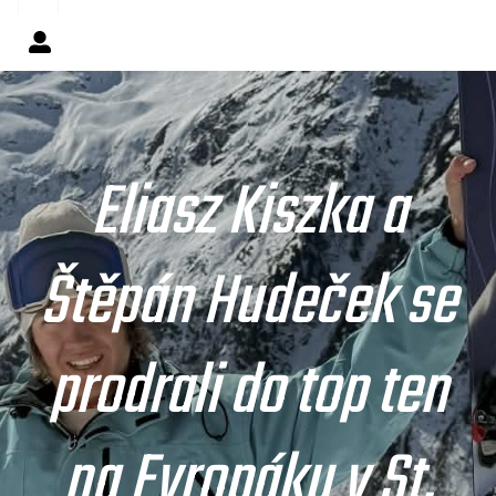
Eliasz Kiszka a
Štěpán Hudeček se
prodrali do top ten
na Evropáku v St.