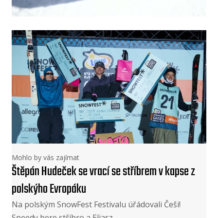
Mohlo by vás zajímat
Štěpán Hudeček se vrací se stříbrem v kapse z
polskýho Evropáku
Na polským SnowFest Festivalu úřádovali Češi!
Speedy bere stříbro a Eliasz…