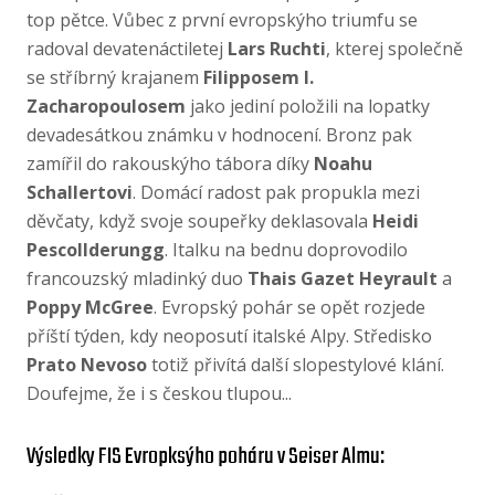
top pětce. Vůbec z první evropskýho triumfu se
radoval devatenáctiletej
Lars Ruchti
, kterej společně
se stříbrný krajanem
Filipposem I.
Zacharopoulosem
jako jediní položili na lopatky
devadesátkou známku v hodnocení. Bronz pak
zamířil do rakouskýho tábora díky
Noahu
Schallertovi
. Domácí radost pak propukla mezi
děvčaty, když svoje soupeřky deklasovala
Heidi
Pescollderungg
. Italku na bednu doprovodilo
francouzský mladinký duo
Thais Gazet Heyrault
a
Poppy McGree
. Evropský pohár se opět rozjede
příští týden, kdy neoposutí italské Alpy. Středisko
Prato Nevoso
totiž přivítá další slopestylové klání.
Doufejme, že i s českou tlupou...
Výsledky FIS Evropksýho poháru v Seiser Almu: