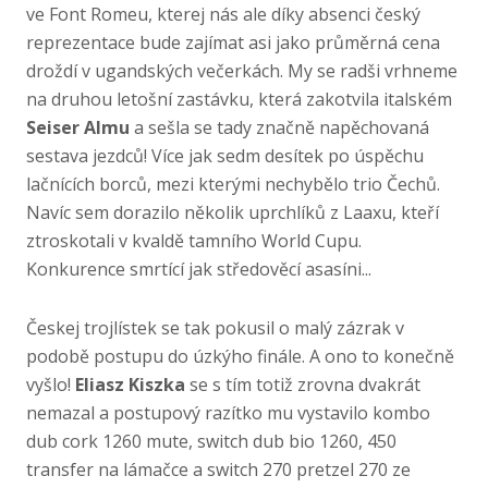
ve Font Romeu, kterej nás ale díky absenci český
reprezentace bude zajímat asi jako průměrná cena
droždí v ugandských večerkách. My se radši vrhneme
na druhou letošní zastávku, která zakotvila italském
Seiser Almu
a sešla se tady značně napěchovaná
sestava jezdců! Více jak sedm desítek po úspěchu
lačnících borců, mezi kterými nechybělo trio Čechů.
Navíc sem dorazilo několik uprchlíků z Laaxu, kteří
ztroskotali v kvaldě tamního World Cupu.
Konkurence smrtící jak středověcí asasíni...
Českej trojlístek se tak pokusil o malý zázrak v
podobě postupu do úzkýho finále. A ono to konečně
vyšlo!
Eliasz Kiszka
se s tím totiž zrovna dvakrát
nemazal a postupový razítko mu vystavilo kombo
dub cork 1260 mute, switch dub bio 1260, 450
transfer na lámačce a switch 270 pretzel 270 ze