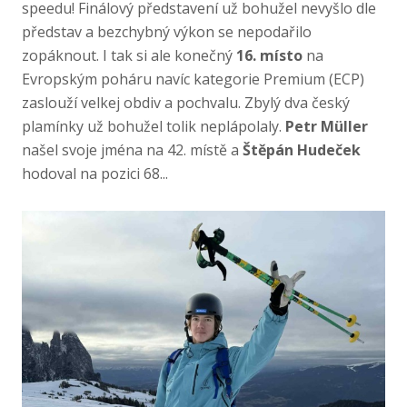
speedu! Finálový představení už bohužel nevyšlo dle
představ a bezchybný výkon se nepodařilo
zopáknout. I tak si ale konečný
16. místo
na
Evropským poháru navíc kategorie Premium (ECP)
zaslouží velkej obdiv a pochvalu. Zbylý dva český
plamínky už bohužel tolik neplápolaly.
Petr Müller
našel svoje jména na 42. místě a
Štěpán Hudeček
hodoval na pozici 68...