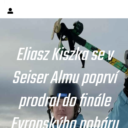
Eliasz Kiszka se v
Seiser Almu poprví
prodral do finále
Evropskýho poháru