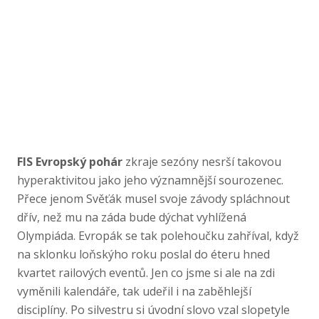
FIS Evropský pohár
zkraje sezóny nesrší takovou
hyperaktivitou jako jeho významnější sourozenec.
Přece jenom Svěťák musel svoje závody spláchnout
dřív, než mu na záda bude dýchat vyhlížená
Olympiáda. Evropák se tak polehoučku zahříval, když
na sklonku loňskýho roku poslal do éteru hned
kvartet railových eventů. Jen co jsme si ale na zdi
vyměnili kalendáře, tak udeřil i na zaběhlejší
disciplíny. Po silvestru si úvodní slovo vzal slopetyle