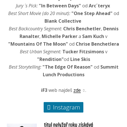
Jury ´ s Pick:
"In Between Days"
od
Arc´teryx
Best Short Movie (do 20 minut):
"One Step Ahead"
od
Blank Collective
Best Backcountry Segment:
Chris Benchetler
,
Dennis
Ranalter
,
Michelle Parker
a
Sam Kuch
v
"Mountains Of The Moon"
od
Chrise Benchetlera
Best Urban Segment:
Tucker Fitzsimons
v
"Rendition"
od
Line Skis
Best Storytelling:
"The Edge Of Reason"
od
Summit
Lunch Productions
iF3
web najdeš
zde
.
Instagram
titul nelyžař roku získává