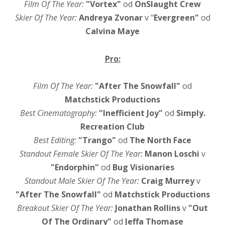
Film Of The Year:
"Vortex"
od
OnSlaught Crew
Skier Of The Year:
Andreya Zvonar
v "
Evergreen"
od
Calvina Maye
Pro:
Film Of The Year:
"After The Snowfall"
od
Matchstick Productions
Best Cinematography:
"Inefficient Joy"
od
Simply.
Recreation Club
Best Editing:
"Trango"
od
The North Face
Standout Female Skier Of The Year:
Manon Loschi
v
"Endorphin"
od
Bug Visionaries
Standout Male Skier Of The Year:
Craig Murrey
v
"After The Snowfall"
od
Matchstick Productions
Breakout Skier Of The Year:
Jonathan Rollins
v
"Out
Of The Ordinary"
od
Jeffa Thomase