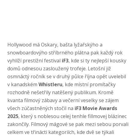
Hollywood má Oskary, bašta lyžařskýho a
snowboardovýho stříbrného plátna pak každý rok
vyhlíží prestižní festival
iF3
, kde si ty nejlepší kousky
domů odnesou zasloužený trofeje. Letošní již
osmnáctý ročník se v druhý půlce října opět uvelebil
v kanadském
Whistleru
, kde místní promítačky
rozhodně nešetřily natěšený publikum. Kromě
kvanta filmový zábavy a večerní veselky se zájem
všech zúčastněných stočil na
iF3 Movie Awards
2025
, který s noblesou celej tenhle fillmovej blázinec
zakončily. Filmový mágové se pak mezi sebou porvali
celkem ve třinácti kategoriích, kde dvě se týkali