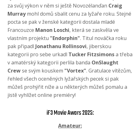
za svůj výkon v něm si ještě Novozélanďan
Craig
Murray
mohl domů sbalit cenu za lyžaře roku. Stejné
pocta se pak v ženské kategorii dostala mladé
Francouzce
Manon Loschi
, která se zaskvěla ve
vlastním projektu
"Endorphin"
. Titul nováčka roku
pak připadl
Jonathanu Rollinsovi
, jiberskou
kategorii pro sebe urkadl
Tucker Fitzsimons
a třeba
v amatérský kategorii perlila banda
OnSlaught
Crew
se svým kouskem
"Vortex"
. Gratulace vítězům,
řehled všech oceněných lyžařských pecek si pak
můžeš prohýřit níže a u některých můžeš pomalu a
jistě vyhlížet online premiéry!
iF3 Movie Awars 2025:
Amateur: