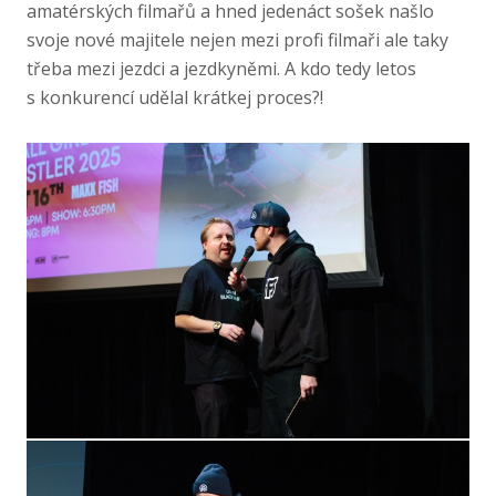
amatérských filmařů a hned jedenáct sošek našlo
svoje nové majitele nejen mezi profi filmaři ale taky
třeba mezi jezdci a jezdkyněmi. A kdo tedy letos
s konkurencí udělal krátkej proces?!