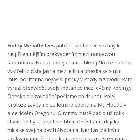
Finley Melville Ives
patří poslední dvě sezóny k
nejpříjemnějším překvapením mezi rampovou
komunitou. Nenápadnej osmnáctiletej Novozélanďan
vystřelil z čista jasna mezi elitu a dneska se s ním
musí počítat na nejvyšší příčky v každým závodě, kam
vyrazí předvádět svoje motanice mezi dvěma kopingy.
Dneska ale závodění pošleme na druhou kolej,
protože zavítáme do letního edenu na Mt. Hoodu v
americkém Oregonu. O tomto místě padlo už tolik
chváli, že by to snad nestihla přečíst ani kdejaká
míca se svejma devíti životama. Není asi žádným
překvapením, že dneska na shredíky a nějaký roury