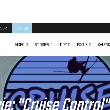
SURF
E-SHOP
VIDEO
STORIES
TIPY
FOCUS
KALEN
ie: "Cruise Control