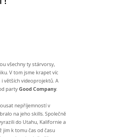
l"!
u všechny ty stárvorsy,
ku. V tom jsme krapet víc
i větších videoprojektů. A
d party
Good Company
.
kousat nepříjemností v
bralo na jeho skills. Společně
yrazili do Utahu, Kalifornie a
ž jim k tomu čas od času