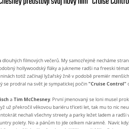
hesney představjí svůj nový film "Cruise Contro
a dlouhých filmových večerů. My samozřejmě necháme strano
odobný hollywoodský fláky a jukneme radši na freeski témati
ninách totiž začínají lyžařský žně v podobě premiér menších 
ý se prodral na svět je sympatickej počin
"Cruise Control"
o
isch
a
Tim McChesney
. První jmenovaný se loni musel pro
ž už překročil věkovou bariéru třiceti let, tak mu to nic neu
ntokrát nechali všechny streety a parky ležet ladem a radši v
untry polety. No a pánům to jde celkem náramně. Navíc kdy