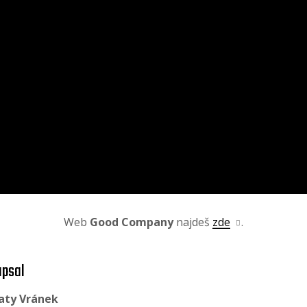
Web
Good Company
najdeš
zde
.
psal
aty Vránek