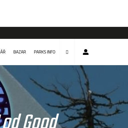
DÁŘ
BAZAR
PARKS INFO
" od Good