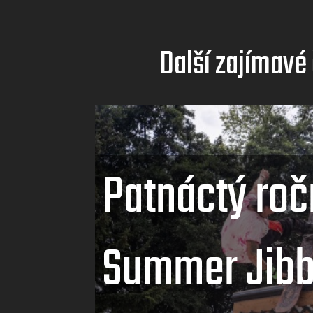
Další zajímavé
Patnáctý roč
Summer Jibb