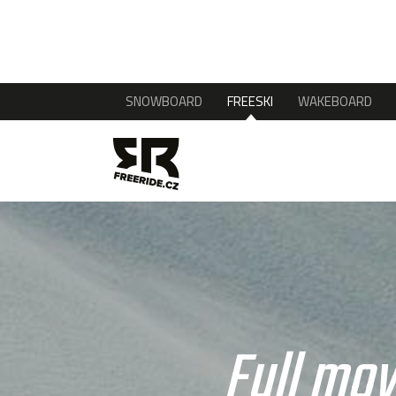
SNOWBOARD
FREESKI
WAKEBOARD
Full mov