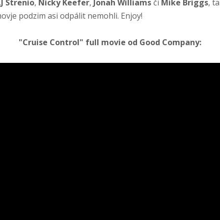
J Strenio
,
Nicky Keefer
,
Jonah Williams
či
Mike Briggs
, 
movje podzim asi odpálit nemohli. Enjoy!
"Cruise Control" full movie od Good Company: