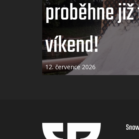
proběhne již 
víkend!
12. července 2026
Snow