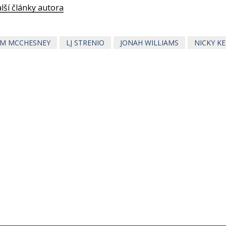
lší články autora
IM MCCHESNEY
LJ STRENIO
JONAH WILLIAMS
NICKY K