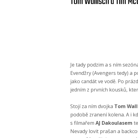
Tom Wallisch a Tim McC
Je tady podzim a s ním sezón
Evendžry (Avengers tedy) a p
jako candát ve vodě. Po prázd
jedním z prvních kousků, kter
Stojí za ním dvojka
Tom Wall
podobě zranení kolena. A i kdy
s filmařem
AJ Dakoulasem
te
Nevady lovit prašan a backco