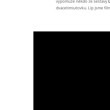
vypomůže někdo ze sestavy
L
dvacetimiutovku. Líp jsme fil