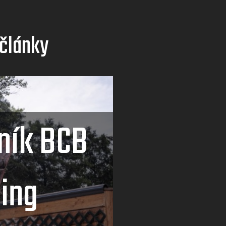
 články
ník BCB
ing