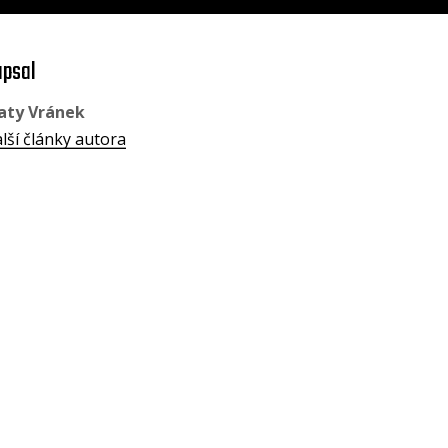
psal
aty Vránek
lší články autora