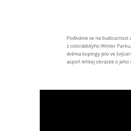
Podíváme se na budoucnost a
z colorádskýho Winter Parku
dvěma kopingy jelo ve švýc
aspoň lehkej obrázek o jeho s