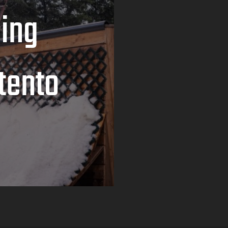
ing
tento