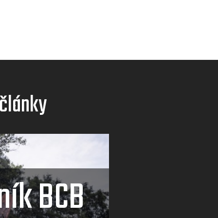
 články
ník BCB