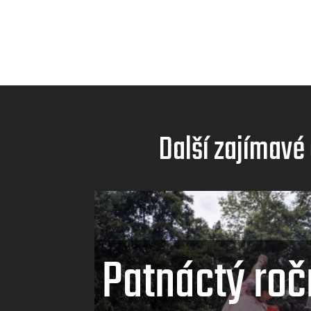
Další zajímavé
Patnáctý roč