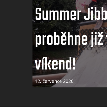
Summer Jibb
proběhne již 
víkend!
12. července 2026