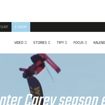
SURF
E-SHOP
VIDEO
STORIES
TIPY
FOCUS
KALEN
nter Carey season e