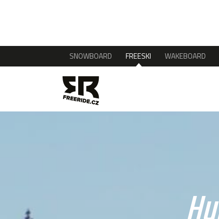
SNOWBOARD
FREESKI
WAKEBOARD
Hu