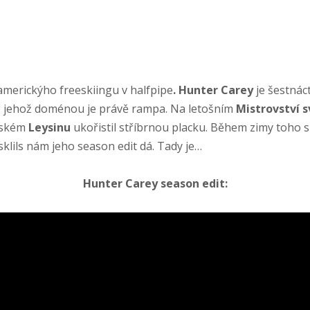
merickýho freeskiingu v halfpipe
. Hunter Carey
je šestnáct
, jehož doménou je právě rampa. Na letošním
Mistrovství s
arském
Leysinu
ukořistil stříbrnou placku. Během zimy toho s
klils nám jeho season edit dá. Tady je…
Hunter Carey season edit: