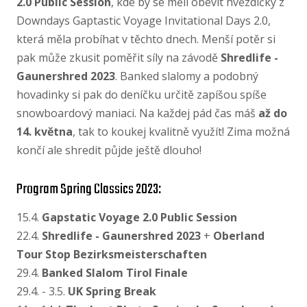
2.0 Public Session
, kde by se měli obevit hvězdičky z
Downdays Gaptastic Voyage Invitational Days 2.0,
která měla probíhat v těchto dnech. Menší potěr si
pak může zkusit poměřit síly na závodě
Shredlife -
Gaunershred 2023
. Banked slalomy a podobný
hovadinky si pak do deníčku určitě zapíšou spíše
snowboardový maniaci. Na každej pád čas máš
až do
14. května
, tak to koukej kvalitně využít! Zima možná
končí ale shredit půjde ještě dlouho!
Program Spring Classics 2023:
15.4.
Gapstatic Voyage 2.0 Public Session
22.4.
Shredlife - Gaunershred 2023
+
Oberland
Tour Stop Bezirksmeisterschaften
29.4.
Banked Slalom Tirol Finale
29.4. - 3.5.
UK Spring Break