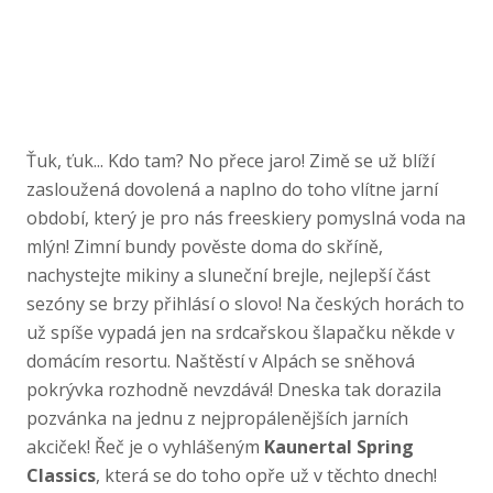
Ťuk, ťuk... Kdo tam? No přece jaro! Zimě se už blíží
zasloužená dovolená a naplno do toho vlítne jarní
období, který je pro nás freeskiery pomyslná voda na
mlýn! Zimní bundy pověste doma do skříně,
nachystejte mikiny a sluneční brejle, nejlepší část
sezóny se brzy přihlásí o slovo! Na českých horách to
už spíše vypadá jen na srdcařskou šlapačku někde v
domácím resortu. Naštěstí v Alpách se sněhová
pokrývka rozhodně nevzdává! Dneska tak dorazila
pozvánka na jednu z nejpropálenějších jarních
akciček! Řeč je o vyhlášeným
Kaunertal Spring
Classics
, která se do toho opře už v těchto dnech!