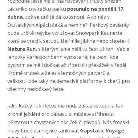
rozhodně ještě má sil na rozdávání. Hustý sněžení
tak ofiko otvíračku parku
posunulo na pondělí 17.
dubna
, což se určitě dá kousnout. A co nás v
Ötztalských Alpách čeká a nemine?! Parkový devianty
bude určitě nejvíce vzrušovat Snowpark Kaunertal,
který se vrací k setupu Halfmile Jibline nebo chcete-li
Nature Run
, s kterým jsme měli tu čest už loni. Vedle
lanovky Karlesjochbahn vyroste ráj na zemi, kde
bychom se měli dočkat až třiceti (!!) překážek v řadě!
Kromě trubek a želez všemožných patvarů a
velikostí, zde taky nejdeme dvě platformy kickerů pro
všechny nedočkavý letce.
Jako každý rok i letos má nuda zákaz vstupu, a tak
kromě ježdění pro zábavu si můžete střihnout
některou z chystaných akciček či závodů. Nás freeski
hlavy bude asi nejvíce tankovat
Gapstatic Voyage