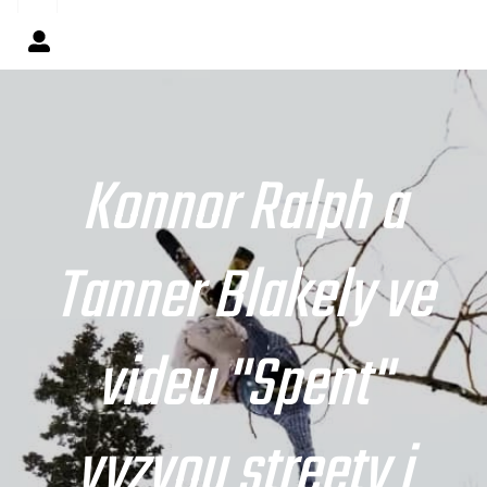
Konnor Ralph a
Tanner Blakely ve
videu "Spent"
vyzvou streety i