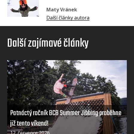
Maty Vránek
Další články autora
Další zajímavé články
Patnáctý ročník BCB Summer Jibbing proběhne
již tento víkend!
12. července 2026