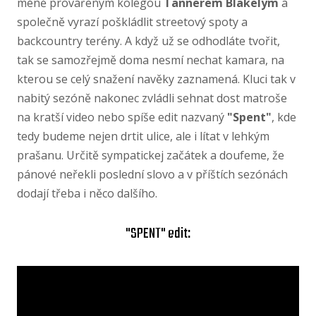
méně provařeným kolegou
Tannerem Blakelym
a
společně vyrazí poškládlit streetový spoty a
backcountry terény. A když už se odhodláte tvořit,
tak se samozřejmě doma nesmí nechat kamara, na
kterou se celý snažení navěky zaznamená. Kluci tak v
nabitý sezóně nakonec zvládli sehnat dost matroše
na kratší video nebo spíše edit nazvaný
"Spent"
, kde
tedy budeme nejen drtit ulice, ale i lítat v lehkým
prašanu. Určitě sympatickej začátek a doufeme, že
pánové neřekli poslední slovo a v příštích sezónách
dodají třeba i něco dalšího.
"SPENT" edit: