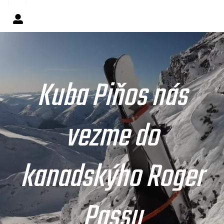
Kuba Piňos nás
vezme do
kanadskýho Roger
Passu