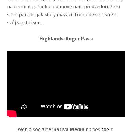
na denním pořádku a pánové nám předvedou, že si
s tím poradili jak starý mazáci. Tomuhle se říká žít
svůj vlastní sen...
Highlands: Roger Pass:
Web a soc
Alternativa Media
najdeš
zde
.