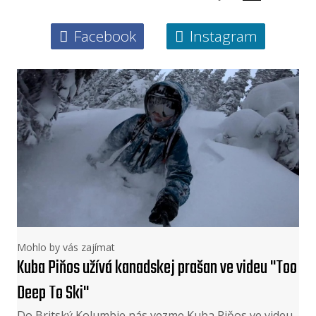
Facebook
Instagram
Mohlo by vás zajímat
Kuba Piňos užívá kanadskej prašan ve videu "Too
Deep To Ski"
Do Britský Kolumbie nás vezme Kuba Piňos ve videu