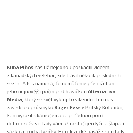
Kuba Piňos
nás už nejednou poškádlil videem
z kanadských velehor, kde trávil několik posledních
sezón. A to znamená, že nemůžeme přehlížet ani
jeho nejnovější počin pod hlavičkou
Alternativa
Media
, který se svět vyloupl o víkendu. Ten nás
zavede do průsmyku
Roger Pass
v Britský Kolumbii,
kam vyrazil s kámošema za pořádnou porcí
dobrodružství. Tady vám už nestačí jen lyže a šlapací
vázko a trocha fyzičky. Horolezecké pasáže jsou tady