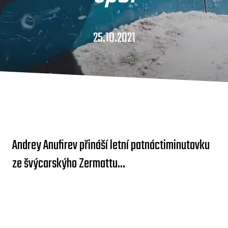
25.10.2021
Andrey Anufirev přináší letní patnáctiminutovku
ze švýcarskýho Zermattu...