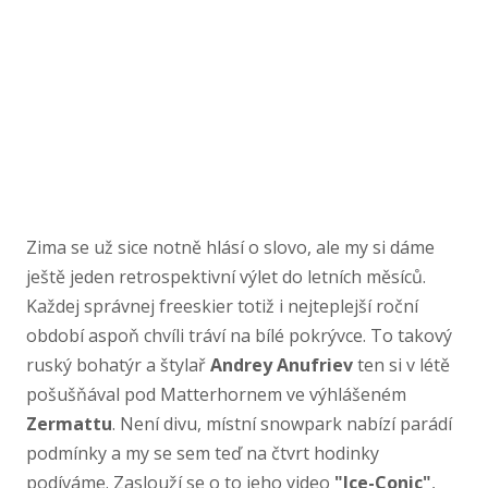
Zima se už sice notně hlásí o slovo, ale my si dáme
ještě jeden retrospektivní výlet do letních měsíců.
Každej správnej freeskier totiž i nejteplejší roční
období aspoň chvíli tráví na bílé pokrývce. To takový
ruský bohatýr a štylař
Andrey Anufriev
ten si v létě
pošušňával pod Matterhornem ve výhlášeném
Zermattu
. Není divu, místní snowpark nabízí parádí
podmínky a my se sem teď na čtvrt hodinky
podíváme. Zaslouží se o to jeho video
"Ice-Conic"
,