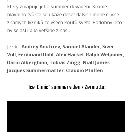
který zmapuje jeho summer dovádění. Kromě
hlavního tvůrce se ukáže deset dalších méně či více
známých lyžníků ze všech koutů světa. Podobný léto
by se asi líbilo většině z nás...
Jezdci:
Andrey Anufriev
,
Samuel Alander
,
Siver
Voll
,
Ferdinand Dahl
,
Alex Hackel
,
Ralph Welponer
,
Dario Alberghino
,
Tobias Zingg
,
Niall James
,
Jacques Summermatter
,
Claudio Pfaffen
"Ice-Conic" summer video z Zermattu: