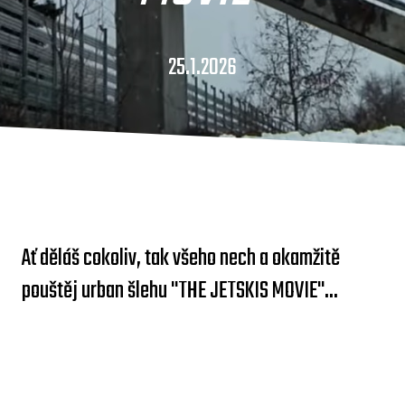
25.1.2026
Ať děláš cokoliv, tak všeho nech a okamžitě
pouštěj urban šlehu "THE JETSKIS MOVIE"...