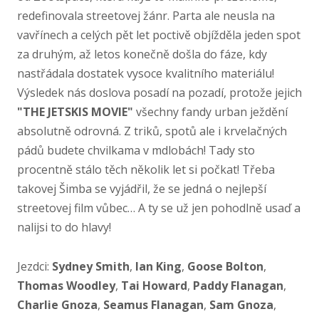
redefinovala streetovej žánr. Parta ale neusla na
vavřínech a celých pět let poctivě objížděla jeden spot
za druhým, až letos konečně došla do fáze, kdy
nastřádala dostatek vysoce kvalitního materiálu!
Výsledek nás doslova posadí na pozadí, protože jejich
"THE JETSKIS MOVIE"
všechny fandy urban ježdění
absolutně odrovná. Z triků, spotů ale i krvelačných
pádů budete chvilkama v mdlobách! Tady sto
procentně stálo těch několik let si počkat! Třeba
takovej Šimba se vyjádřil, že se jedná o nejlepší
streetovej film vůbec… A ty se už jen pohodlně usaď a
nalijsi to do hlavy!
Jezdci:
Sydney Smith
,
Ian King
,
Goose Bolton
,
Thomas Woodley
,
Tai Howard
,
Paddy Flanagan
,
Charlie Gnoza
,
Seamus Flanagan
,
Sam Gnoza
,