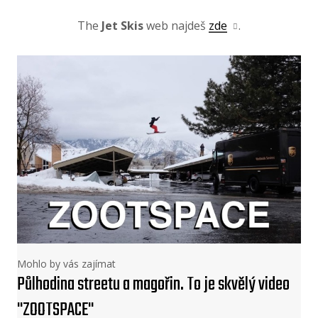
The
Jet Skis
web najdeš
zde
.
Mohlo by vás zajímat
Půlhodina streetu a magořin. To je skvělý video
"ZOOTSPACE"