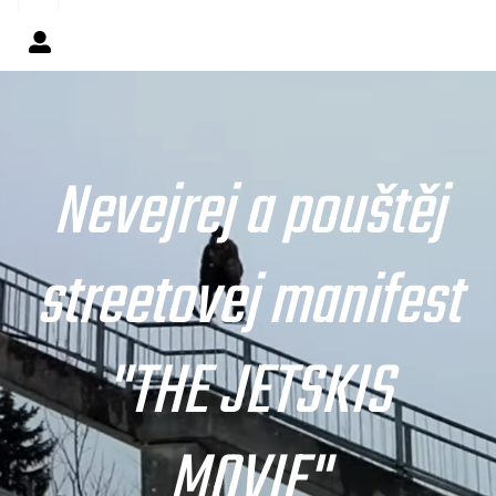
Nevejrej a pouštěj
streetovej manifest
"THE JETSKIS
MOVIE"