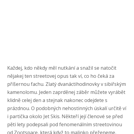
Každej, kdo někdy měl nutkání a snažil se natočit
nějakej ten streetovej opus tak ví, co ho čeká za
příšernou fachu. Zlatý dvanáctihodinovky v sibiřským
kamenolomu. Jeden zaprděnej záběr můžete vyrábět
klidně celej den a stejnak nakonec odejdete s
prázdnou. O podobných nehostinných úskalí určitě ví
i partička okolo Jet Skis. Někteří její členové se před
pěti lety podepsali pod fenomenálním streetovinou
od Zootspace, která když to malinko přeženeme,