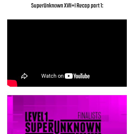
SuperUnknown XVII+I Recap part 1: