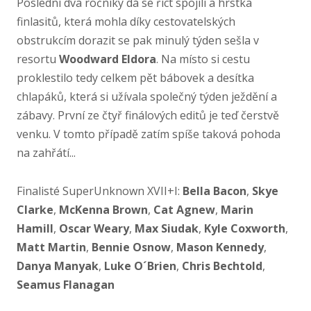
Poslední dva ročníky dá se říct spojili a hrstka
finlasitů, která mohla díky cestovatelských
obstrukcím dorazit se pak minulý týden sešla v
resortu
Woodward Eldora
. Na místo si cestu
proklestilo tedy celkem pět bábovek a desítka
chlapáků, která si užívala společný týden ježdění a
zábavy. První ze čtyř finálových editů je teď čerstvě
venku. V tomto případě zatím spíše taková pohoda
na zahřátí...
Finalisté SuperUnknown XVII+I:
Bella Bacon
,
Skye
Clarke
,
McKenna Brown
,
Cat Agnew
,
Marin
Hamill
,
Oscar Weary
,
Max Siudak
,
Kyle Coxworth
,
Matt Martin
,
Bennie Osnow
,
Mason Kennedy
,
Danya Manyak
,
Luke O´Brien
,
Chris Bechtold
,
Seamus Flanagan