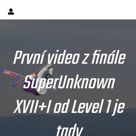
První video z finále
SuperUnknown
XVII+I od Level 1 je
tady