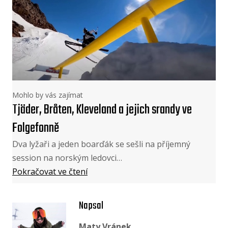
Mohlo by vás zajímat
Tjäder, Bråten, Kleveland a jejich srandy ve
Folgefonně
Dva lyžaři a jeden boarďák se sešli na příjemný
session na norským ledovci…
Pokračovat ve čtení
Napsal
Maty Vránek