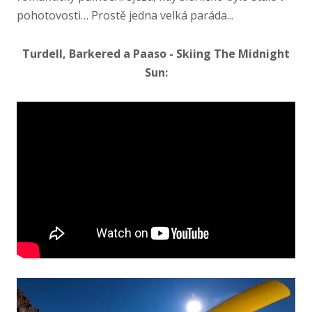
pohotovosti… Prostě jedna velká paráda...
Turdell, Barkered a Paaso - Skiing The Midnight
Sun: