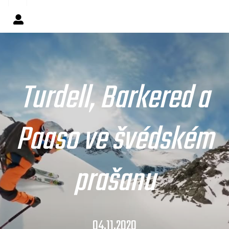
Turdell, Barkered a
Paaso ve švédském
prašanu
04.11.2020