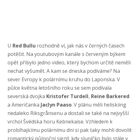
U
Red Bullu
rozhodně ví, jak nás v černých časech
potěšit. Na youtubovým kanále s červeným býkem
opět přibylo jedno video, který bychom určitě neměli
nechat vyšumět. A kam se dneska podíváme? Na
sever Evropy k polárnímu kruhu do Laponska. V
půlce května letošního roku se sem podívala
severská dvojka
Kristofer Turdell
,
Reine Barkered
a Američanka
Jaclyn Paaso
. V plánu měli heliskiing
nedaleko Riksgrånsenu a dostali se také na nejvyšší
vrchol Švédska horu Kebnekaise. Vzhledem k
probíhajícímu polárnímu dni si pak taky mohli dovolit
romantický půlnoční sjezd, kdy sluníčko bylo stále v