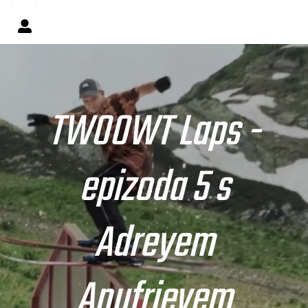
TWOOWT Laps -
epizoda 5 s
Adreyem
Anufrievem