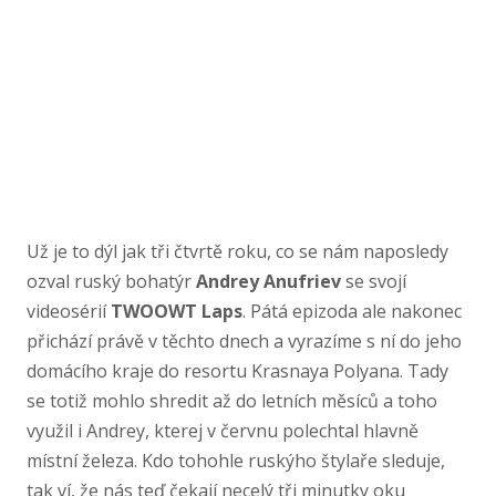
Už je to dýl jak tři čtvrtě roku, co se nám naposledy
ozval ruský bohatýr
Andrey Anufriev
se svojí
videosérií
TWOOWT Laps
. Pátá epizoda ale nakonec
přichází právě v těchto dnech a vyrazíme s ní do jeho
domácího kraje do resortu Krasnaya Polyana. Tady
se totiž mohlo shredit až do letních měsíců a toho
využil i Andrey, kterej v červnu polechtal hlavně
místní železa. Kdo tohohle ruskýho štylaře sleduje,
tak ví, že nás teď čekají necelý tři minutky oku