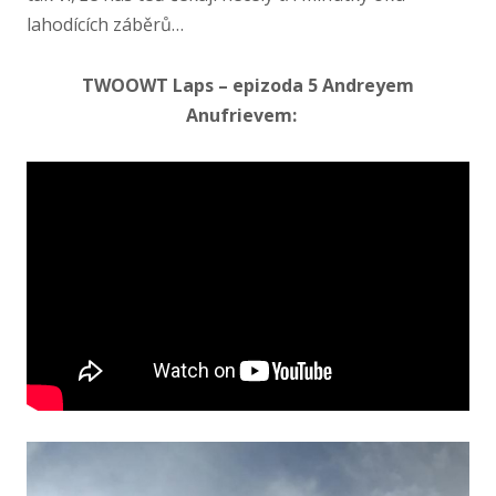
lahodících záběrů…
TWOOWT Laps – epizoda 5 Andreyem
Anufrievem: