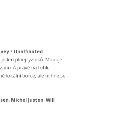
avey
z
Unaffiliated
 jeden plnej lyžníků. Mapuje
sion. A právě na tohle
ě lokální borce, ale mihne se
ssen
,
Michel Justen
,
Will