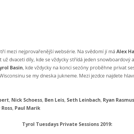
atří mezi nejprovařenější websérie. Na svědomí jí má
Alex H
 už dvaceti díly, kde se vždycky střídá jeden snowboardový a
yrol Basin
, kde vždycky na konci sezóny proběhne privat ses
isconsinu se my dneska jukneme. Mezi jezdce najdete hlavn
bert
,
Nick Schoess
,
Ben Leis
,
Seth Leinbach
,
Ryan Rasmu
 Ross
,
Paul Marik
Tyrol Tuesdays Private Sessions 2019: