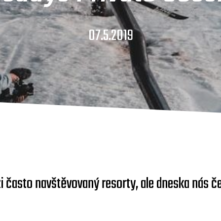
07.5.2019
zi často navštěvovaný resorty, ale dneska nás č