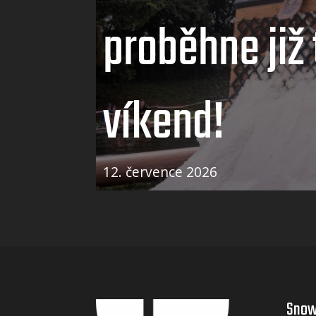
proběhne již 
víkend!
12. července 2026
Snow