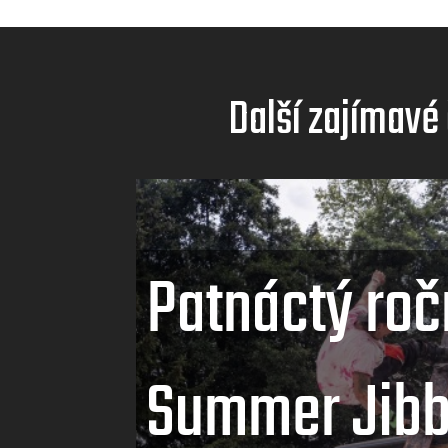
Další zajímavé
Patnáctý roč
Summer Jibb