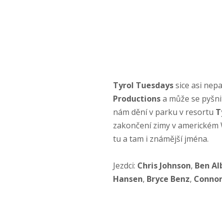
Tyrol Tuesdays
sice asi nep
Productions
a může se pyšnit
nám dění v parku v resortu
T
zakončení zimy v americkém W
tu a tam i známější jména.
Jezdci:
Chris Johnson
,
Ben Al
Hansen
,
Bryce Benz
,
Connor