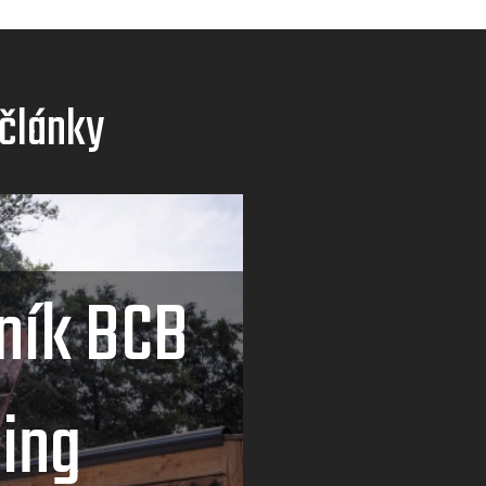
 články
ník BCB
ing