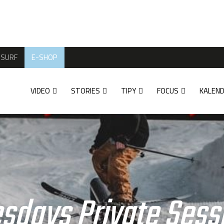
SURF
E-SHOP
VIDEO
STORIES
TIPY
FOCUS
KALEN
esdays Private Sess