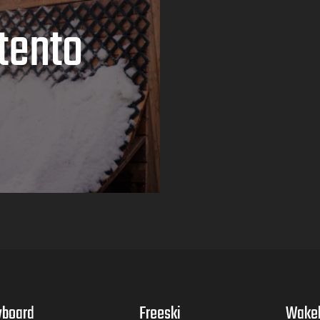
tento
board
Freeski
Wake