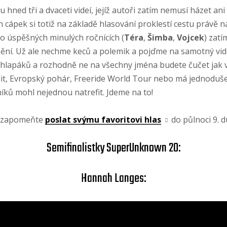
ned tři a dvaceti videí, jejíž autoři zatím nemusí házet ani
n cápek si totiž na základě hlasování proklestí cestu právě n
o úspěšných minulých ročnících (
Téra
,
Šimba
,
Vojcek
) zatí
mění. Už ale nechme keců a polemik a pojďme na samotný vid
hlapáků a rozhodně ne na všechny jména budete čučet jak v
dit, Evropský pohár, Freeride World Tour nebo má jednoduše 
níků mohl nejednou natrefit. Jdeme na to!
ezapomeňte
poslat svýmu favoritovi hlas
do půlnoci 9. 
Semifinalistky SuperUnknown 20:
Hannah Langes: