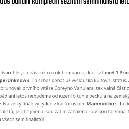
ctios odhalili kompletní seznam semifinalistů l
dvacet let, co nás rok co rok bombardují kluci z
Level 1 Pro
perUnknown
. Ta si bez debat už vysloužila kultovní status
korunovali prvního vítěze Coreyho Vanulara, tak valná část z
 pád ani letos nebudeme ochuzeni o tuhle pecku a na zems
ty. Na velký finálový týden v kalifornském
Mammothu
si bud
finalistů, jejichž jména jsou zatím zahalena rouškou tajemna
 všech semifinalistů!