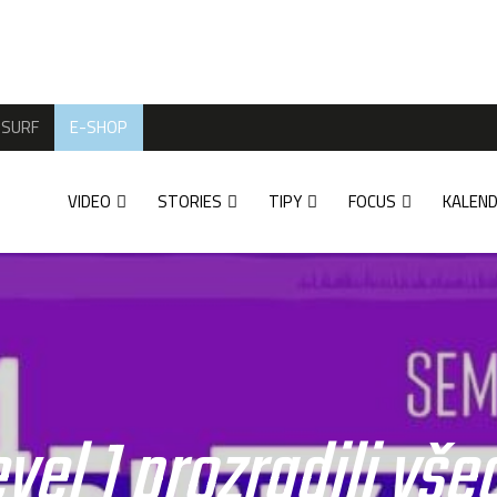
SURF
E-SHOP
VIDEO
STORIES
TIPY
FOCUS
KALEN
vel 1 prozradili vš