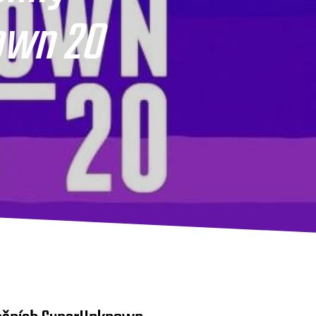
own 20