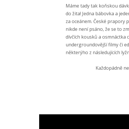
Máme tady tak koňskou dávku h
do žita! Jedna bábovka a jede
za oceánem. České prapory p
nikde není psáno, že se to z
dívčích kousků a osmnáctka c
undergroundovější filmy či e
některýho z následujících lyž
Každopádně n