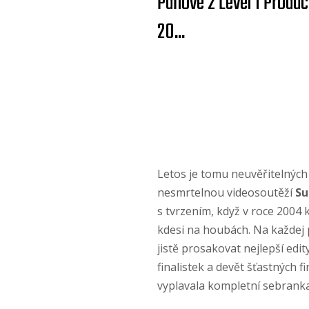
Pánové z Level 1 Produ
20...
Letos je tomu neuvěřitelných 
nesmrtelnou videosoutěží
Su
s tvrzením, když v roce 2004 
kdesi na houbách. Na každej
jistě prosakovat nejlepší edi
finalistek a devět šťastných 
vyplavala kompletní sebranka