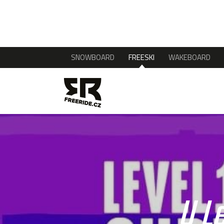
SNOWBOARD
FREESKI
WAKEBOARD
U Le