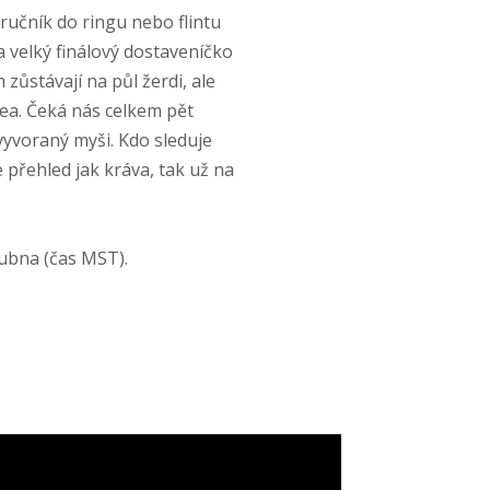
 ručník do ringu nebo flintu
a velký finálový dostaveníčko
m zůstávají na půl žerdi, ale
ea. Čeká nás celkem pět
yvoraný myši. Kdo sleduje
přehled jak kráva, tak už na
dubna (čas MST).