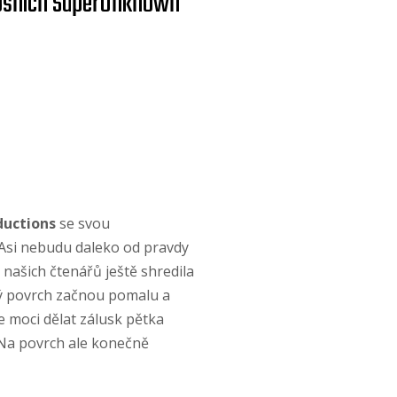
etošních SuperUnknown
ductions
se svou
. Asi nebudu daleko od pravdy
 našich čtenářů ještě shredila
ký povrch začnou pomalu a
e moci dělat zálusk pětka
. Na povrch ale konečně