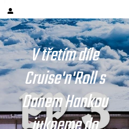
V třetím díle
Cruise'n'Roll s
Danem Hankou
jukneme do