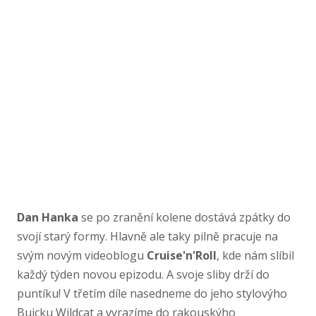
Dan Hanka
se po zranění kolene dostává zpátky do
svojí starý formy. Hlavně ale taky pilně pracuje na
svým novým videoblogu
Cruise'n'Roll
, kde nám slíbil
každý týden novou epizodu. A svoje sliby drží do
puntíku! V třetím díle nasedneme do jeho stylovýho
Buicku Wildcat a vyrazíme do rakouskýho