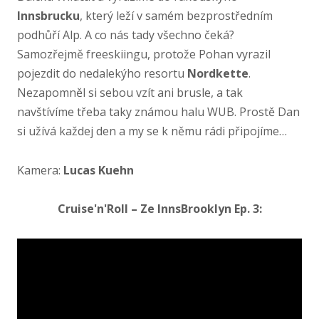
Innsbrucku
, který leží v samém bezprostředním
podhůří Alp. A co nás tady všechno čeká?
Samozřejmě freeskiingu, protože Pohan vyrazil
pojezdit do nedalekýho resortu
Nordkette
.
Nezapomněl si sebou vzít ani brusle, a tak
navštívíme třeba taky známou halu WUB. Prostě Dan
si užívá každej den a my se k němu rádi připojíme…
Kamera:
Lucas Kuehn
Cruise'n'Roll – Ze InnsBrooklyn Ep. 3: