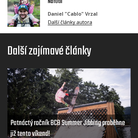
Nafotil
Daniel "Cablo" Vrzal
Další články autora
Další zajímavé články
Patnáctý ročník BCB Summer Jibbing proběhne
již tento víkend!