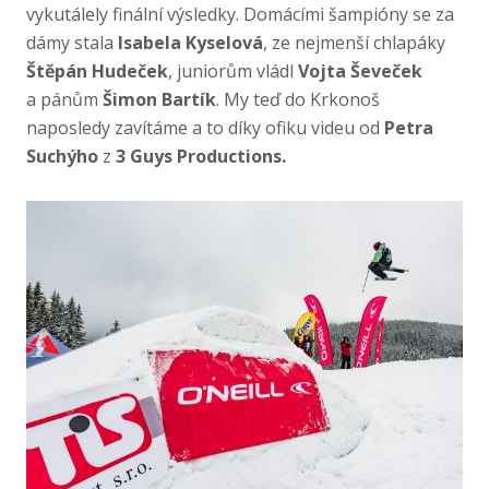
vykutálely finální výsledky. Domácími šampióny se za
dámy stala
Isabela Kyselová
, ze nejmenší chlapáky
Štěpán Hudeček
, juniorům vládl
Vojta Ševeček
a pánům
Šimon Bartík
. My teď do Krkonoš
naposledy zavítáme a to díky ofiku videu od
Petra
Suchýho
z
3 Guys Productions.