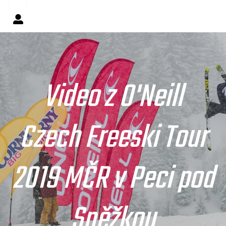
Video z O'Neill
Czech Freeski Tour
2019 MČR v Peci pod
Sněžkou