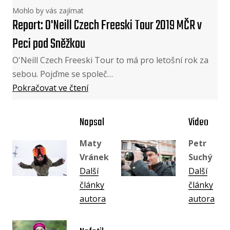
Mohlo by vás zajímat
Report: O'Neill Czech Freeski Tour 2019 MČR v
Peci pod Sněžkou
O'Neill Czech Freeski Tour to má pro letošní rok za
sebou. Pojďme se společ…
Pokračovat ve čtení
Napsal
Video
Maty
Petr
Vránek
Suchý
Další
Další
články
články
autora
autora