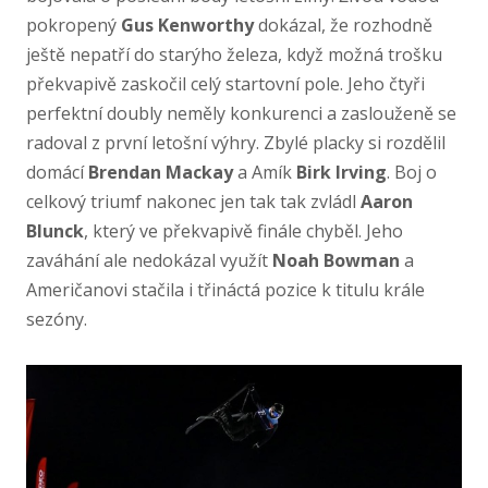
pokropený
Gus Kenworthy
dokázal, že rozhodně
ještě nepatří do starýho železa, když možná trošku
překvapivě zaskočil celý startovní pole. Jeho čtyři
perfektní doubly neměly konkurenci a zaslouženě se
radoval z první letošní výhry. Zbylé placky si rozdělil
domácí
Brendan Mackay
a Amík
Birk Irving
. Boj o
celkový triumf nakonec jen tak tak zvládl
Aaron
Blunck
, který ve překvapivě finále chyběl. Jeho
zaváhání ale nedokázal využít
Noah Bowman
a
Američanovi stačila i třináctá pozice k titulu krále
sezóny.