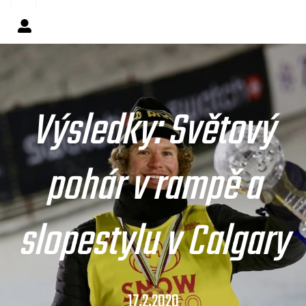
Výsledky: Světový
pohár v rampě a
slopestylu v Calgary
17.2.2020