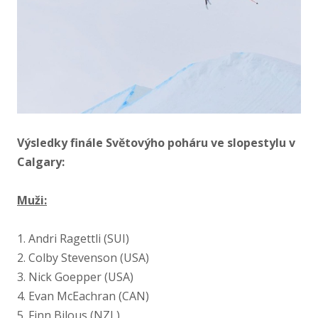
Výsledky finále Světovýho poháru ve slopestylu v
Calgary:
Muži:
1. Andri Ragettli (SUI)
2. Colby Stevenson (USA)
3. Nick Goepper (USA)
4. Evan McEachran (CAN)
5. Finn Bilous (NZL)