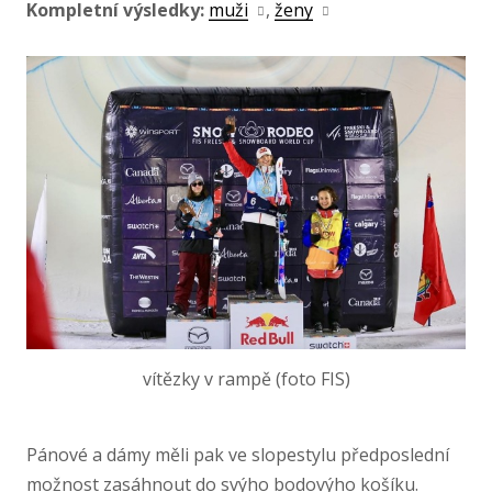
Kompletní výsledky:
muži
,
ženy
vítězky v rampě (foto FIS)
Pánové a dámy měli pak ve slopestylu předposlední
možnost zasáhnout do svýho bodovýho košíku.