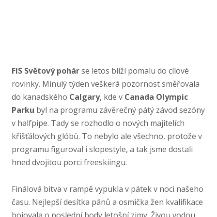
FIS Světový pohár
se letos blíží pomalu do cílové
rovinky. Minulý týden veškerá pozornost směřovala
do kanadského
Calgary
, kde v
Canada Olympic
Parku
byl na programu závěrečný pátý závod sezóny
v halfpipe. Tady se rozhodlo o nových majitelích
křišťálových glóbů. To nebylo ale všechno, protože v
programu figuroval i slopestyle, a tak jsme dostali
hned dvojitou porci freeskiingu.
Finálová bitva v rampě vypukla v pátek v noci našeho
času. Nejlepší desítka pánů a osmička žen kvalifikace
bojovala o poslední body letošní zimy. Živou vodou