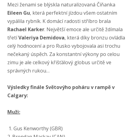
Mezi ženami se blýskla naturalizovaná Číňanka
Eileen Gu
, která perfektní jízdou všem ostatním
vypálila rybník. K domácí radosti stříbro brala
Rachael Karker
. Největší emoce ale určitě ždímala
třetí
Valeriya Demidova
, která díky bronzu ovládla
celý hodnocení a pro Rusko vybojovala asi trochu
nečekaný úspěch. Za konstantní výkony po celou
zimu je ale celkový křišťálový globus určitě ve
správných rukou…
Výsledky finále Světovýho poháru v rampě v
Calgary:
Muži:
1. Gus Kenworthy (GBR)
2. Brendan Mackay (CAN)