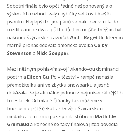
Sobotní finále bylo opět řádně našponovaný a o
výsledcích rozhodovaly chybičky velikosti blešího
pšouku. Nejlepší trojice pánů se nakonec vcucla do
rozdílu ani ne dva a půl bodů. Tím nejšťastnějším byl
nakonec švýcarskej závoďák
Andri Ragettli
, kterýho
marně pronásledovala americká dvojka
Colby
Stevenson
a
Nick Goepper
.
Mezi něžným pohlavím svojí víkendovou dominanci
podtrhla
Eileen Gu
. Po vítězství v rampě nenašla
přemožitelku ani ve zbytku snowparku a jasně
dokázala, že je aktuálně jednou z nejuniverzálnějších
freeskirek. Od mladé Číňanky tak můžeme v
budoucnu ještě čekat velký věci. Švýcarskou
medailovou normu pak splnila stříbrem
Mathilde
Gremaud
a konečně se taky finálová jízda povedla