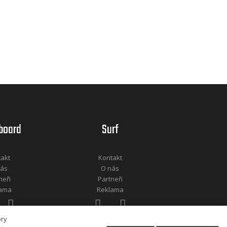
board
Surf
takt
Kontakt
nás
O nás
neři
Partneři
lama
Reklama
ory