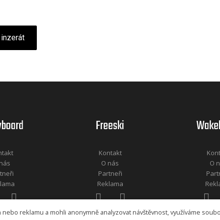
 inzerát
board
Freeski
Wake
takt
Kontakt
Kon
nás
O nás
O 
tneři
Partneři
Part
lama
Reklama
Rek
h nebo reklamu a mohli anonymně analyzovat návštěvnost, využíváme soub