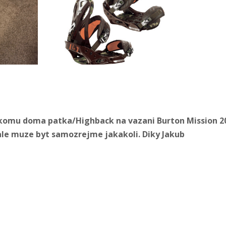
ekomu doma patka/Highback na vazani Burton Mission 20
ale muze byt samozrejme jakakoli. Diky Jakub