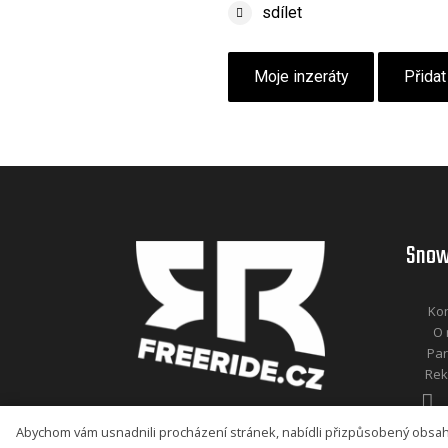
sdílet
Moje inzeráty
Přidat
Snow
Kon
O 
Par
Rek
Abychom vám usnadnili procházení stránek, nabídli přizpůsobený obsa