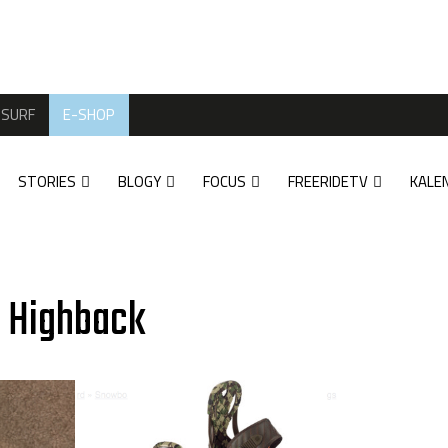
SURF
E-SHOP
STORIES
BLOGY
FOCUS
FREERIDETV
KALE
n Highback