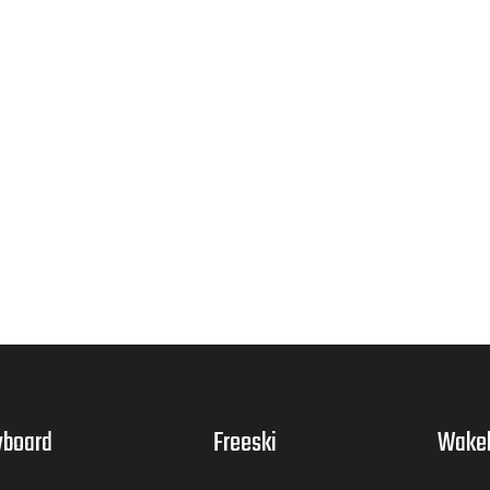
board
Freeski
Wake