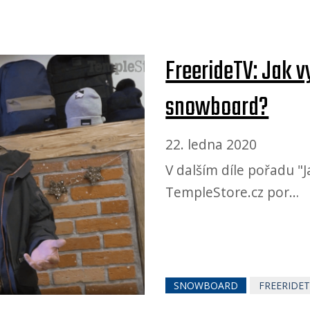
FreerideTV: Jak 
snowboard?
22. ledna 2020
V dalším díle pořadu "
TempleStore.cz por…
SNOWBOARD
FREERIDE