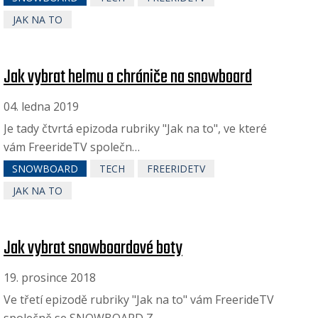
JAK NA TO
Jak vybrat helmu a chrániče na snowboard
04. ledna 2019
Je tady čtvrtá epizoda rubriky "Jak na to", ve které
vám FreerideTV společn…
SNOWBOARD
TECH
FREERIDETV
JAK NA TO
Jak vybrat snowboardové boty
19. prosince 2018
Ve třetí epizodě rubriky "Jak na to" vám FreerideTV
společně se SNOWBOARD Z…