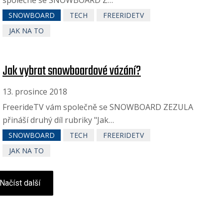
SNOWBOARD
TECH
FREERIDETV
JAK NA TO
Jak vybrat snowboardové vázání?
13. prosince 2018
FreerideTV vám společně se SNOWBOARD ZEZULA
přináší druhý díl rubriky "Jak…
SNOWBOARD
TECH
FREERIDETV
JAK NA TO
Načíst další