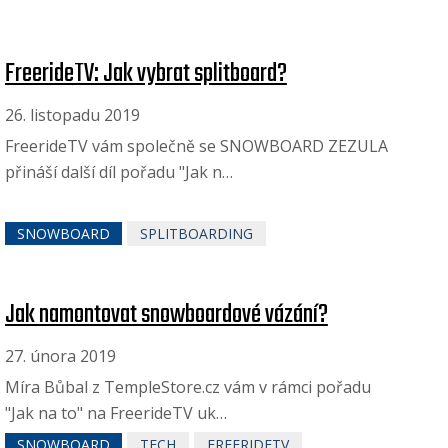
FreerideTV: Jak vybrat splitboard?
26. listopadu 2019
FreerideTV vám společně se SNOWBOARD ZEZULA
přináší další díl pořadu "Jak n…
SNOWBOARD
SPLITBOARDING
Jak namontovat snowboardové vázání?
27. února 2019
Míra Bůbal z TempleStore.cz vám v rámci pořadu
"Jak na to" na FreerideTV uk…
SNOWBOARD
TECH
FREERIDETV