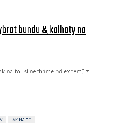
vybrat bundu & kalhoty na
Jak na to" si necháme od expertů z
TV
JAK NA TO