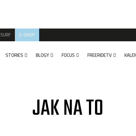
SURF
E-SHOP
STORIES
BLOGY
FOCUS
FREERIDETV
KALE
JAK NA TO